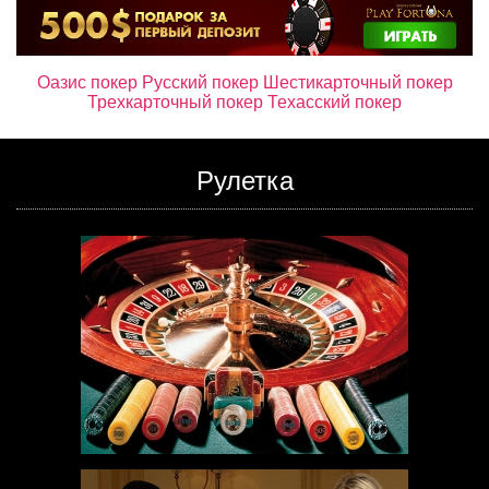
Оазис покер
Русский покер
Шестикарточный покер
Трехкарточный покер
Техасский покер
Рулетка