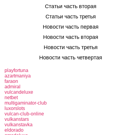
Статьи часть вторая
Статьи часть третья
Новости часть первая
Новости часть вторая
Новости часть третья
Новости часть четвертая
playfortuna
azartmaniya
faraon
admiral
vulcandeluxe
netbet
multigaminator-club
luxorslots
vulcan-club-online
vulkanstars
vulkanstavka
eldorado