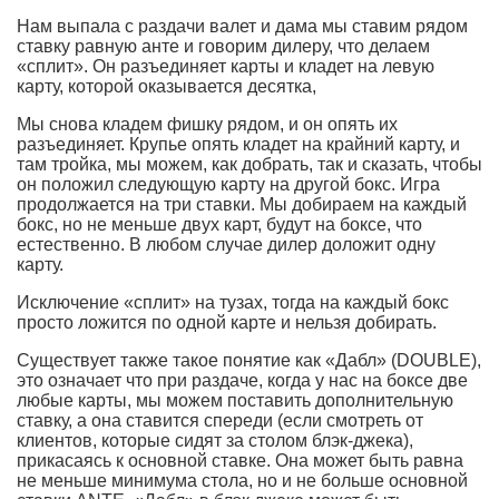
Нам выпала с раздачи валет и дама мы ставим рядом
ставку равную анте и говорим дилеру, что делаем
«сплит». Он разъединяет карты и кладет на левую
карту, которой оказывается десятка,
Мы снова кладем фишку рядом, и он опять их
разъединяет. Крупье опять кладет на крайний карту, и
там тройка, мы можем, как добрать, так и сказать, чтобы
он положил следующую карту на другой бокс. Игра
продолжается на три ставки. Мы добираем на каждый
бокс, но не меньше двух карт, будут на боксе, что
естественно. В любом случае дилер доложит одну
карту.
Исключение «сплит» на тузах, тогда на каждый бокс
просто ложится по одной карте и нельзя добирать.
Существует также такое понятие как «Дабл» (DOUBLE),
это означает что при раздаче, когда у нас на боксе две
любые карты, мы можем поставить дополнительную
ставку, а она ставится спереди (если смотреть от
клиентов, которые сидят за столом блэк-джека),
прикасаясь к основной ставке. Она может быть равна
не меньше минимума стола, но и не больше основной