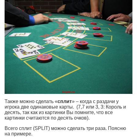
Также можно сделать «
сплит
» – когда с раздачи у
игрока две одинаковые карты. (7,7 или 3, 3: Король и
десять, так как из картинки Вы помните, что все
картинки считаются по десять очков).
Всего сплит (SPLIT) можно сделать три раза. Поясню
на примере.