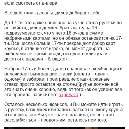
если смотреть от дилера.
Все действия сделаны, дилер добирает себе.
До 17-ти, это даже написано на сукне стола рулетки по-
английски, дилер должен брать карту на 16 –
подразумевается, что у него 16 очков в сумме
набранными картами, но он обязан остановится на 17-
ти. Все числа больше 17-ти прекращают добор карт
крупье, в отличие от игрока, он может добрать на
любом числе, кроме двадцати одного или туза и
десятки с раздачи – блэкджек.
Набрав 17-ть и более, дилер сравнивает комбинации и
оплачивает выигравшие ставки (оплата – один к
одному) и забирает проигравшие ставки, равные
ставки просто остаются на столе.(Крупье должен всё
это знать очень хорошо, ведь от того как он усвоил все
эти правила, зависит его
зарплата
.)
Осталось несколько нюансов, и Вы можете идти играть
в рулетку, блэк-джек или записываться на школу крупье,
и говорить, что Вы уже знаете правила, но не стоит
расслабляться – продолжим, осталось немного.