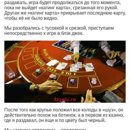
раздавать, игра будет продолжаться до того момента,
пока не выйдет «катинг карта», срезанная его рукой.
Другая же «катинг карта» прикрывает последнюю карту,
чтобы её не было видно.
Мы разобрались с тусовкой и срезкой, приступаем
непосредственно к игре в блэк джек.
После того как крупье положил все колоды в «шуз», он
действительно похож на ботинок, а в первом из казино,
где я раздавал, он еще и по цвету был черный.