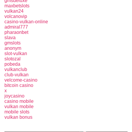
gmsdeluxe
maxbetslots
vulkan24
volcanovip
casino-vulkan-online
admiral777
pharaonbet
slava
gmslots
anonym
slot-vulkan
slotozal
pobeda
vulkanclub
club-vulkan
velcome-casino
bitcoin casino
x
joycasino
casino mobile
vulkan mobile
mobile slots
vulkan bonus