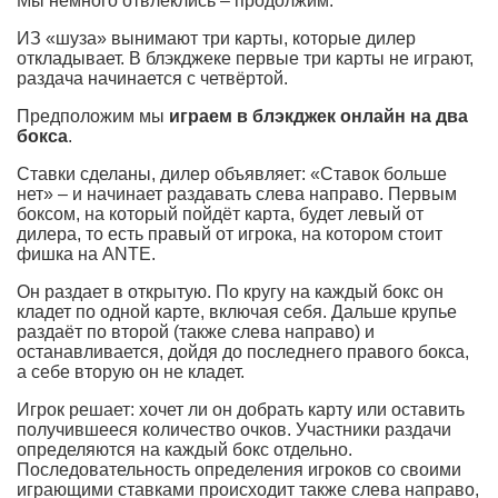
Мы немного отвлеклись – продолжим.
ИЗ «шуза» вынимают три карты, которые дилер
откладывает. В блэкджеке первые три карты не играют,
раздача начинается с четвёртой.
Предположим мы
играем в блэкджек онлайн на два
бокса
.
Ставки сделаны, дилер объявляет: «Ставок больше
нет» – и начинает раздавать слева направо. Первым
боксом, на который пойдёт карта, будет левый от
дилера, то есть правый от игрока, на котором стоит
фишка на ANTE.
Он раздает в открытую. По кругу на каждый бокс он
кладет по одной карте, включая себя. Дальше крупье
раздаёт по второй (также слева направо) и
останавливается, дойдя до последнего правого бокса,
а себе вторую он не кладет.
Игрок решает: хочет ли он добрать карту или оставить
получившееся количество очков. Участники раздачи
определяются на каждый бокс отдельно.
Последовательность определения игроков со своими
играющими ставками происходит также слева направо,