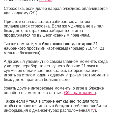
Страховка, если дилер набрал блэкджек, оплачивается
два к одному (2/1).
При этом сначала ставка забирается, а потом
оплачивается страховка. Если же у дилера не выпал
блэк-джек, то страховка забирается и игра
продолжается по вышеописанным правилам.
Так же помните, что
блэк-джек всегда старше 21
набранного простыми картинками (пример 7,3,7,4=21
меньше блэкджека).
А да забыл упомянуть о самом главном моменте, когда
у дилера перебор, то есть у него больше 21 очка в
сумме, он оплачивает все ставки, которые остались
играть за столом, один к одному. Игрокам этот момент в
блэк-джеке нравится больше всего.
Узнать другие интересные моменты о игре в блэкдже
онлайн к вы можете и в статье :
Обыграть казино
.
Также если у тебя в стране нет казино, то для того
чтобы отправится играть в блэкджек тебе понадобится
информация о джанкет-турах расположенная
тут
.