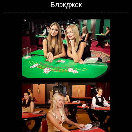
Блэкджек