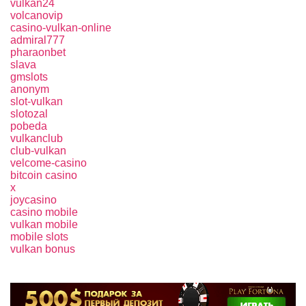
vulkan24
volcanovip
casino-vulkan-online
admiral777
pharaonbet
slava
gmslots
anonym
slot-vulkan
slotozal
pobeda
vulkanclub
club-vulkan
velcome-casino
bitcoin casino
x
joycasino
casino mobile
vulkan mobile
mobile slots
vulkan bonus