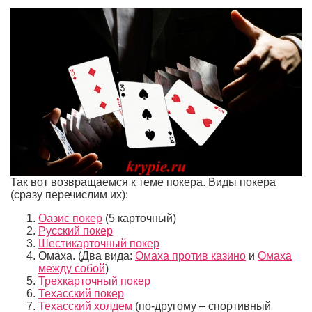
Так вот возвращаемся к теме покера. Виды покера
(сразу перечислим их):
Оазис покер
(5 карточный)
Русский покер
Шестикарточный покер
Омаха. (Два вида:
Омаха против казино
и
Омаха
между собой
)
Трехкарточный покер
Техасский покер
Техасский холдем
(по-другому – спортивный