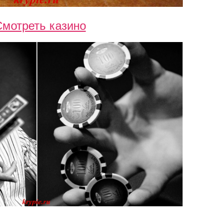
Смотреть казино