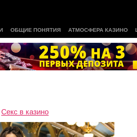
И
ОБЩИЕ ПОНЯТИЯ
АТМОСФЕРА КАЗИНО
Секс в казино