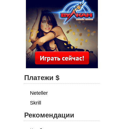
Платежи $
Neteller
Skrill
Рекомендации