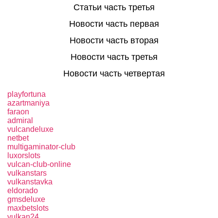
Статьи часть третья
Новости часть первая
Новости часть вторая
Новости часть третья
Новости часть четвертая
playfortuna
azartmaniya
faraon
admiral
vulcandeluxe
netbet
multigaminator-club
luxorslots
vulcan-club-online
vulkanstars
vulkanstavka
eldorado
gmsdeluxe
maxbetslots
vulkan24