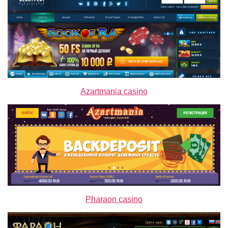
Azartmania casino
Pharaon casino