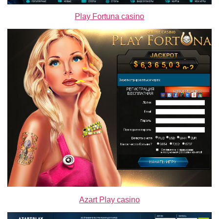
Play Fortuna casino
Azart Play casino