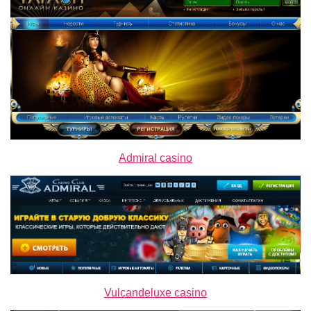
Admiral casino
Vulcandeluxe casino