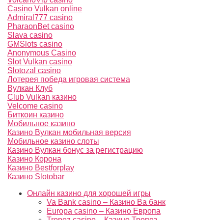
Сasino Vulkan online
Admiral777 casino
PharaonBet casino
Slava casino
GMSlots casino
Anonymous Casino
Slot Vulkan casino
Slotozal casino
Лотерея победа игровая система
Вулкан Клуб
Club Vulkan казино
Velcome casino
Биткоин казино
Мобильное казино
Казино Вулкан мобильная версия
Мобильное казино слоты
Казино Вулкан бонус за регистрацию
Казино Корона
Казино Bestforplay
Казино Slotobar
Онлайн казино для хорошей игры
Va Bank casino – Казино Ва банк
Europa casino – Казино Европа
Tropez casino – Казино Тропез