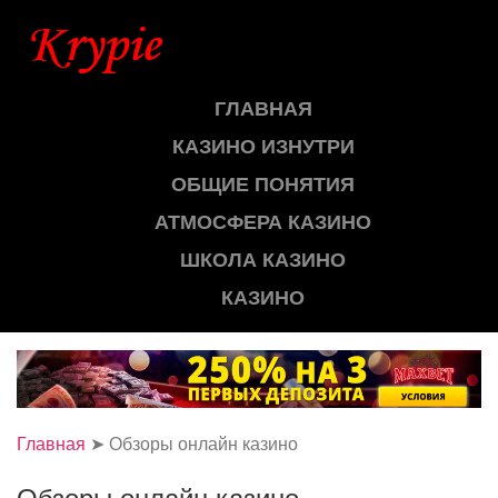
ГЛАВНАЯ
КАЗИНО ИЗНУТРИ
ОБЩИЕ ПОНЯТИЯ
АТМОСФЕРА КАЗИНО
ШКОЛА КАЗИНО
КАЗИНО
Главная
➤
Обзоры онлайн казино