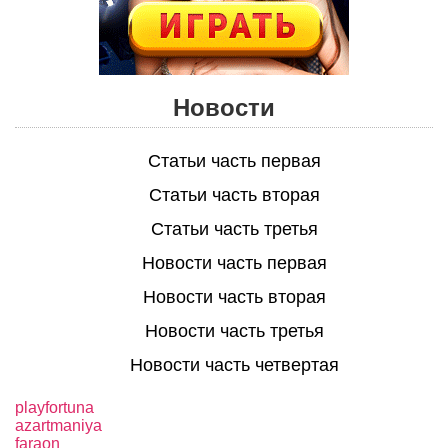
Новости
Статьи часть первая
Статьи часть вторая
Статьи часть третья
Новости часть первая
Новости часть вторая
Новости часть третья
Новости часть четвертая
playfortuna
azartmaniya
faraon