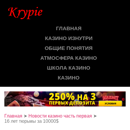
ГЛАВНАЯ
КАЗИНО ИЗНУТРИ
ОБЩИЕ ПОНЯТИЯ
АТМОСФЕРА КАЗИНО
ШКОЛА КАЗИНО
КАЗИНО
Главная
➤
Новости казино часть первая
➤
16 лет тюрьмы за 10000$