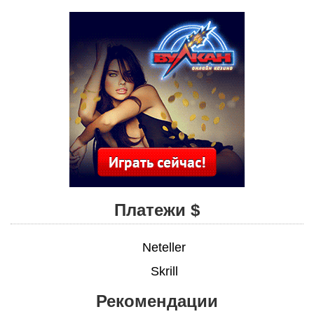
Платежи $
Neteller
Skrill
Рекомендации