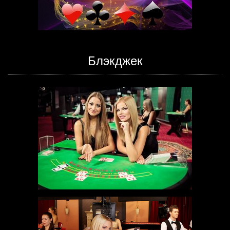
Блэкджек