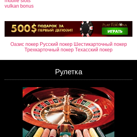
mobile slots
vulkan bonus
Оазис покер
Русский покер
Шестикарточный покер
Трехкарточный покер
Техасский покер
Рулетка