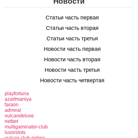
Новости
Статьи часть первая
Статьи часть вторая
Статьи часть третья
Новости часть первая
Новости часть вторая
Новости часть третья
Новости часть четвертая
playfortuna
azartmaniya
faraon
admiral
vulcandeluxe
netbet
multigaminator-club
luxorslots
vulcan-club-online