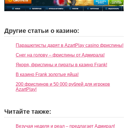
Другие статьи о казино:
Парашютисты дарят в AzartPlay casino фриспины!
Снег на голову – фриспины от Адмирала!
Якоря, фриспины и пираты в казино Frank!
В казино Frank золотые яйца!
200 фриспинов и 50 000 рублей для игроков
AzartPlay!
Читайте также:
Везучая неделя и реал – предлагает Адмирал!