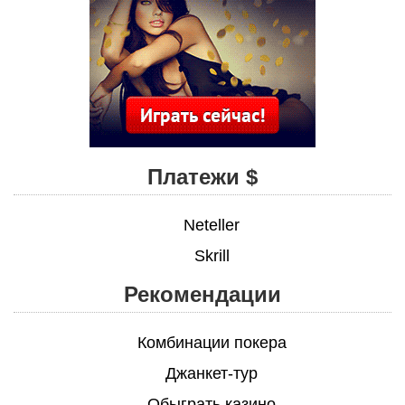
Платежи $
Neteller
Skrill
Рекомендации
Комбинации покера
Джанкет-тур
Обыграть казино