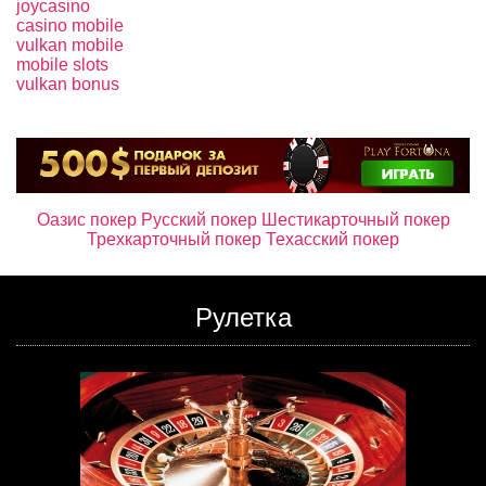
joycasino
casino mobile
vulkan mobile
mobile slots
vulkan bonus
Оазис покер
Русский покер
Шестикарточный покер
Трехкарточный покер
Техасский покер
Рулетка