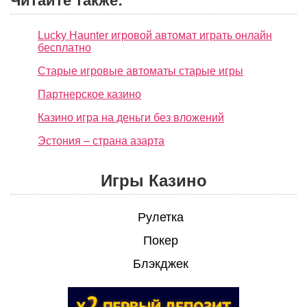
Читайте также:
Lucky Haunter игровой автомат играть онлайн
бесплатно
Старые игровые автоматы старые игры
Партнерское казино
Казино игра на деньги без вложений
Эстония – страна азарта
Игры Казино
Рулетка
Покер
Блэкджек