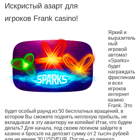
Искристый азарт для
игроков Frank casino!
Яркий и
выразитель
ный
игровой
автомат
«Sparks»
будет
награждать
фриспинам
и всех
игроков
интернет
казино
Frank. Это
будет особый раунд из 50 бесплатных вращений, в
котором Вы сможете поднять неплохую прибыль, не
вкладывая в эту авантюру ни копейки! Итак, что будем
делать? Для начала, под своим логином зайдите в
казино и бросьте на депозит сумму от 2 тысяч рублей
или не менее 30 USD/EUR. После – из личного