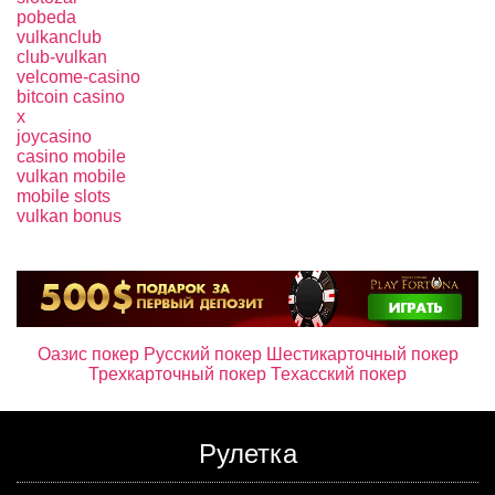
pobeda
vulkanclub
club-vulkan
velcome-casino
bitcoin casino
x
joycasino
casino mobile
vulkan mobile
mobile slots
vulkan bonus
Оазис покер
Русский покер
Шестикарточный покер
Трехкарточный покер
Техасский покер
Рулетка