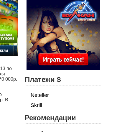
13 по
для
Платежи $
70 000р.
о
Neteller
р. В
Skrill
Рекомендации