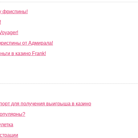
y фриспины!
!
Voyager!
фриспины от Адмирала!
ьги в казино Frank!
порт для получения выигрыша в казино
популярны?
улетка
истрации