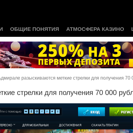
И
ОБЩИЕ ПОНЯТИЯ
АТМОСФЕРА КАЗИНО
Адмирале разыскиваются меткие стрелки для получения 70 
кие стрелки для получения 70 000 руб