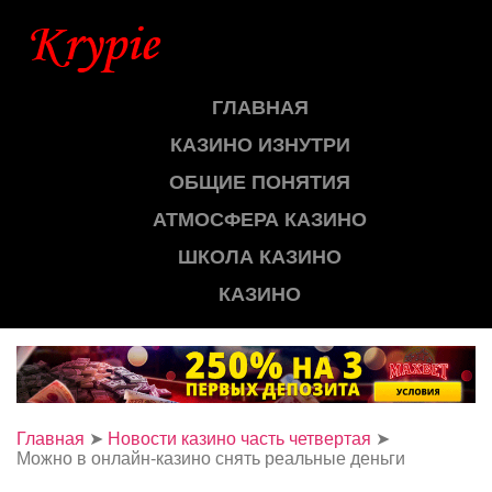
ГЛАВНАЯ
КАЗИНО ИЗНУТРИ
ОБЩИЕ ПОНЯТИЯ
АТМОСФЕРА КАЗИНО
ШКОЛА КАЗИНО
КАЗИНО
Главная
➤
Новости казино часть четвертая
➤
Можно в онлайн-казино снять реальные деньги