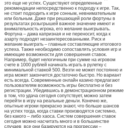
это еще не успех. Существуют определенные
рекомендации непосредственно к подходу к игре. Так,
не стоит подходить к игре сонным, невнимательным
или больным. Даже при решающей роли фортуны в
результатах розыгрышей важное значение имеют и
внимательность игрока, его желание выигрывать.
Фортуна – дама капризная и не переносит, когда к
азарту подходят незаинтересованными. Риск и
желание выиграть – главные составляющие итогового
успеха. Также необходимо сопоставлять условия игр и
имеющие возможности для совершения ставок.
Например, будет нелогичным при сумме на игровом
счете в 1000 рублей начинать играть в рулетку с
минимальной ставкой 500. Везти не может постоянно и
игра может закончится достаточно быстро. Но вариант
есть всегда. Современные онлайн казино предлагают
пользователям возможность игры бесплатно и без
регистрации. Убедившись в демонстрационном режиме
в том, что удача сегодня сопутствует, можно затем
перейти в игру на реальные деньги. Конечно же,
опытные игроки прекрасно знают, что больше шансов
на успех тогда, когда ставки производятся системно,
без какого – либо хаоса. Систем совершения ставок
сегодня можно насчитать много и в большинстве
случаев все они базируются на прогрессии –