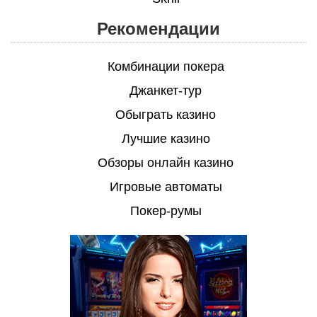
Рекомендации
Комбинации покера
Джанкет-тур
Обыграть казино
Лучшие казино
Обзоры онлайн казино
Игровые автоматы
Покер-румы