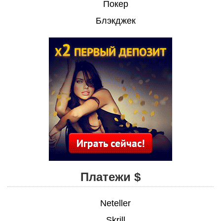
Покер
Блэкджек
Платежи $
Neteller
Skrill