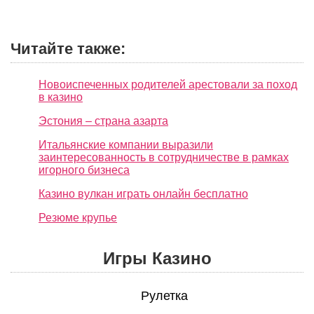
Читайте также:
Новоиспеченных родителей арестовали за поход
в казино
Эстония – страна азарта
Итальянские компании выразили
заинтересованность в сотрудничестве в рамках
игорного бизнеса
Казино вулкан играть онлайн бесплатно
Резюме крупье
Игры Казино
Рулетка