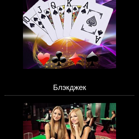
Блэкджек