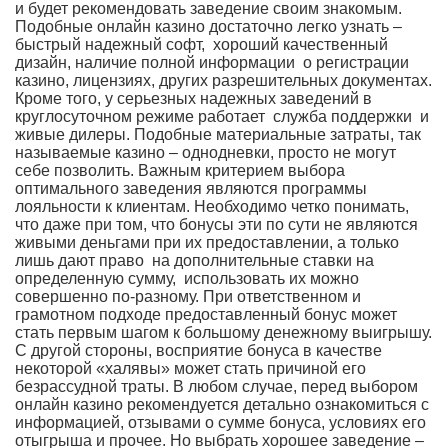
и будет рекомендовать заведение своим знакомым.
Подобные онлайн казино достаточно легко узнать –
быстрый надежный софт, хороший качественный
дизайн, наличие полной информации о регистрации
казино, лицензиях, других разрешительных документах.
Кроме того, у серьезных надежных заведений в
круглосуточном режиме работает служба поддержки и
живые дилеры. Подобные материальные затраты, так
называемые казино – однодневки, просто не могут
себе позволить. Важным критерием выбора
оптимального заведения являются программы
лояльности к клиентам. Необходимо четко понимать,
что даже при том, что бонусы эти по сути не являются
живыми деньгами при их предоставлении, а только
лишь дают право на дополнительные ставки на
определенную сумму, использовать их можно
совершенно по-разному. При ответственном и
грамотном подходе предоставленный бонус может
стать первым шагом к большому денежному выигрышу.
С другой стороны, восприятие бонуса в качестве
некоторой «халявы» может стать причиной его
безрассудной траты. В любом случае, перед выбором
онлайн казино рекомендуется детально ознакомиться с
информацией, отзывами о сумме бонуса, условиях его
отыгрыша и прочее. Но выбрать хорошее заведение –