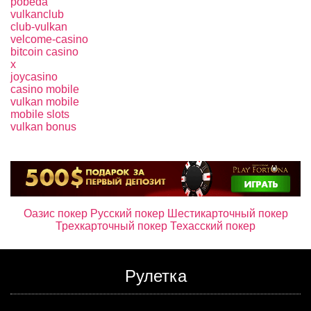
pobeda
vulkanclub
club-vulkan
velcome-casino
bitcoin casino
x
joycasino
casino mobile
vulkan mobile
mobile slots
vulkan bonus
Оазис покер
Русский покер
Шестикарточный покер
Трехкарточный покер
Техасский покер
Рулетка