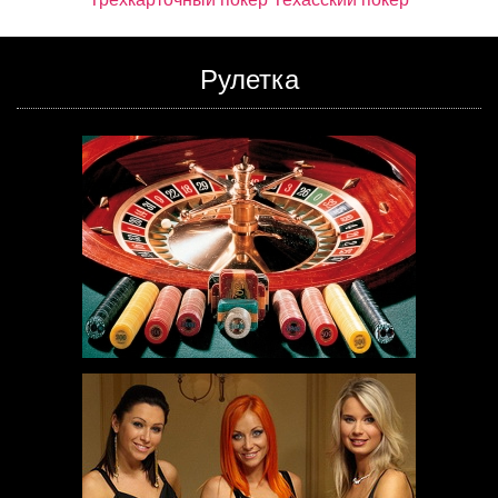
Рулетка