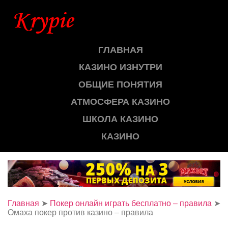
ГЛАВНАЯ
КАЗИНО ИЗНУТРИ
ОБЩИЕ ПОНЯТИЯ
АТМОСФЕРА КАЗИНО
ШКОЛА КАЗИНО
КАЗИНО
Главная
➤
Покер онлайн играть бесплатно – правила
➤
Омаха покер против казино – правила