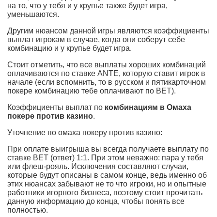
на то, что у тебя и у крупье также будет игра,
уменьшаются.
Другим нюансом данной игры являются коэффициенты
выплат игрокам в случае, когда они соберут себе
комбинацию и у крупье будет игра.
Стоит отметить, что все выплаты хороших комбинаций
оплачиваются по ставке ANTE, которую ставит игрок в
начале (если вспомнить, то в русском и пятикарточном
покере комбинацию тебе оплачивают по BET).
Коэффициенты выплат по
комбинациям в Омаха
покере против казино
.
Уточнение по омаха покеру против казино:
При оплате выигрыша вы всегда получаете выплату по
ставке BET (ответ) 1:1. При этом неважно: пара у тебя
или флеш-рояль. Исключения составляют случаи,
которые будут описаны в самом конце, ведь именно об
этих нюансах забывают не то что игроки, но и опытные
работники игорного бизнеса, поэтому стоит прочитать
данную информацию до конца, чтобы понять все
полностью.