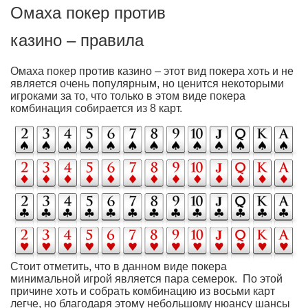
Омаха покер против
казино – правила
Омаха покер против казино – этот вид покера хоть и не
является очень популярным, но ценится некоторыми
игроками за то, что только в этом виде покера
комбинация собирается из 8 карт.
Стоит отметить, что в данном виде покера
минимальной игрой является пара семерок. По этой
причине хоть и собрать комбинацию из восьми карт
легче, но благодаря этому небольшому нюансу шансы