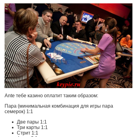
Ante тебе казино оплатит таким образом:
Пара (минимальная комбинация для игры пара
семерок) 1:1
Две пары 1:1
Три карты 1:1
Стрит 1:1