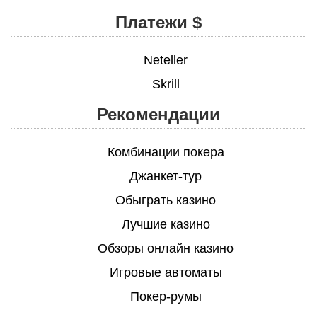
Платежи $
Neteller
Skrill
Рекомендации
Комбинации покера
Джанкет-тур
Обыграть казино
Лучшие казино
Обзоры онлайн казино
Игровые автоматы
Покер-румы