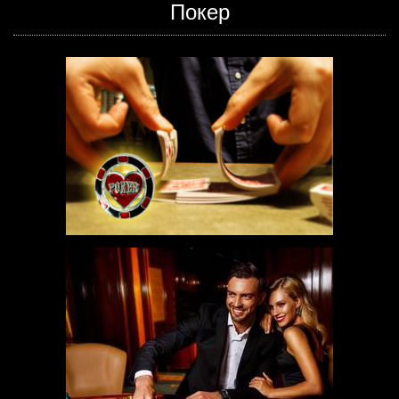
Покер