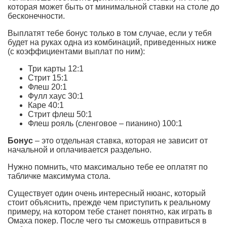
которая может быть от минимальной ставки на столе до
бесконечности.
Выплатят тебе бонус только в том случае, если у тебя
будет на руках одна из комбинаций, приведенных ниже
(с коэффициентами выплат по ним):
Три карты 12:1
Стрит 15:1
Флеш 20:1
Фулл хаус 30:1
Каре 40:1
Стрит флеш 50:1
Флеш рояль (сленговое – пианино) 100:1
Бонус
– это отдельная ставка, которая не зависит от
начальной и оплачивается раздельно.
Нужно помнить, что максимально тебе ее оплатят по
табличке максимума стола.
Существует один очень интересный нюанс, который
стоит объяснить, прежде чем приступить к реальному
примеру, на котором тебе станет понятно, как играть в
Омаха покер. После чего ты сможешь отправиться в