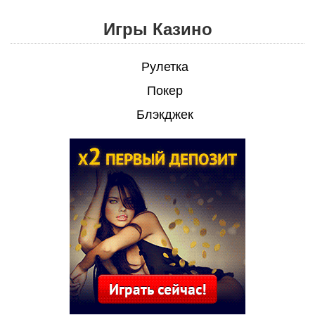
Игры Казино
Рулетка
Покер
Блэкджек