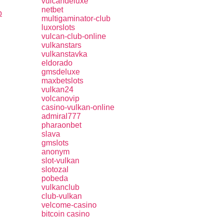
vulcandeluxe
netbet
р
multigaminator-club
luxorslots
vulcan-club-online
vulkanstars
vulkanstavka
eldorado
gmsdeluxe
maxbetslots
vulkan24
volcanovip
casino-vulkan-online
admiral777
pharaonbet
slava
gmslots
anonym
slot-vulkan
slotozal
pobeda
vulkanclub
club-vulkan
velcome-casino
bitcoin casino