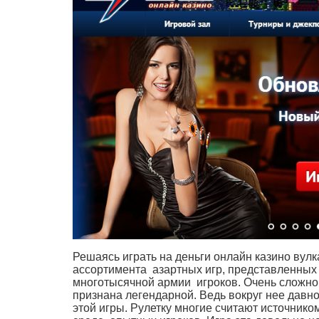
Решаясь играть на деньги онлайн казино вулка
ассортимента азартных игр, представленных 
многотысячной армии игроков. Очень сложно у
признана легендарной. Ведь вокруг нее давно
этой игры. Рулетку многие считают источник