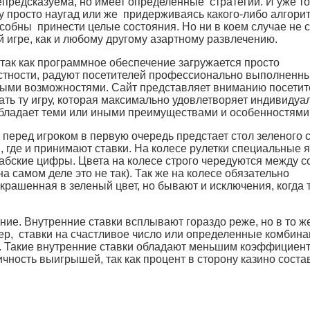
епредсказуема, но имеет определенные стратегии. И уже т
ку просто наугад или же придерживаясь какого-либо алгори
собны принести целые состояния. Но ни в коем случае не 
й игре, как и любому другому азартному развлечению.
, так как программное обеспечение загружается просто
частности, радуют посетителей профессионально выполненн
ыми возможностями. Сайт представляет вниманию посетит
ать ту игру, которая максимально удовлетворяет индивиду
обладает теми или иными преимуществами и особенностями
 перед игроком в первую очередь предстает стол зеленого с
 где и принимают ставки. На колесе рулетки специальные я
бские цифры. Цвета на колесе строго чередуются между со
 самом деле это не так). Так же на колесе обязательно
окрашенная в зеленый цвет, но бывают и исключения, когда 
ние. Внутренние ставки всплывают гораздо реже, но в то ж
р, ставки на счастливое число или определенные комбина
ет. Такие внутренние ставки обладают меньшим коэффициент
ность выигрышей, так как процент в сторону казино соста