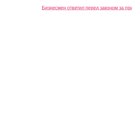
Бизнесмен ответил перед законом за пр