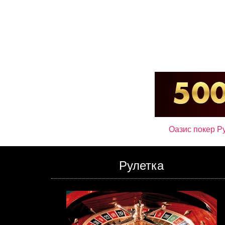
Оазис покер
Ру
Рулетка