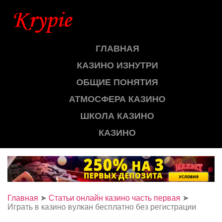
ГЛАВНАЯ
КАЗИНО ИЗНУТРИ
ОБЩИЕ ПОНЯТИЯ
АТМОСФЕРА КАЗИНО
ШКОЛА КАЗИНО
КАЗИНО
Главная
➤
Статьи онлайн казино часть первая
➤
Играть в казино вулкан бесплатно без регистрации