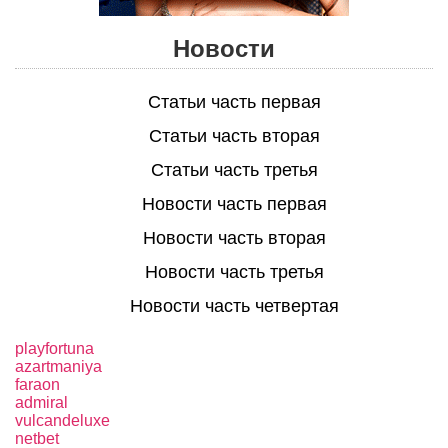
Новости
Статьи часть первая
Статьи часть вторая
Статьи часть третья
Новости часть первая
Новости часть вторая
Новости часть третья
Новости часть четвертая
playfortuna
azartmaniya
faraon
admiral
vulcandeluxe
netbet