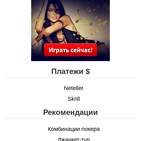
Платежи $
Neteller
Skrill
Рекомендации
Комбинации покера
Джанкет-тур