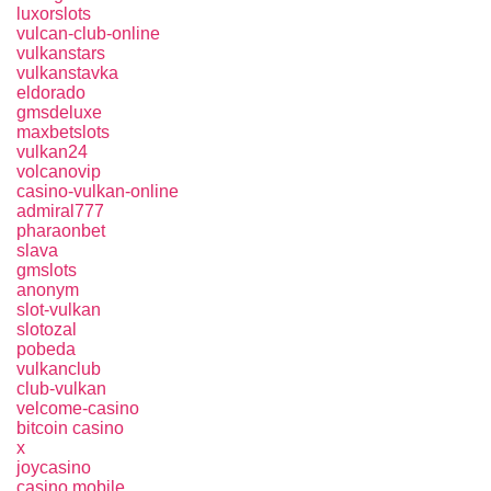
luxorslots
vulcan-club-online
vulkanstars
vulkanstavka
eldorado
gmsdeluxe
maxbetslots
vulkan24
volcanovip
casino-vulkan-online
admiral777
pharaonbet
slava
gmslots
anonym
slot-vulkan
slotozal
pobeda
vulkanclub
club-vulkan
velcome-casino
bitcoin casino
x
joycasino
casino mobile