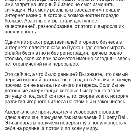
ими запрет на игорный бизнес не смог изменить
ситуации. На смену реальным заведениям пришли
интернет казино, в которых возможностей гораздо
больше. Азартные игры стали доступнее,
качественней, разнообразнее, от этого и выросла их
популярность.
Одним из ярких представителей игорного бизнеса в
интернете является казино Вулкан, где легко сыграть
онлайн бесплатно и без регистрации, причем ровно
столько, сколько вам захочется именно сегодня – здесь
нет ограничений или перерывов.
Это сейчас, а что было раньше? Вы знаете, что самый
первый игровой автомат был создан в Англии, и, между
прочим, он не вызвал никакого интереса. Если бы не
дотошные американцы, которые быстренько взяли
ситуацию под свой контроль, то, скорее всего, история
развития игорного бизнеса на этом бы и закончилась.
Американские производители усовершенствовали
идею англичан, придумав так называемый Libetty Bell.
Эти аппараты получили невероятную популярность у
себя на родине, а потом и по всему миру.