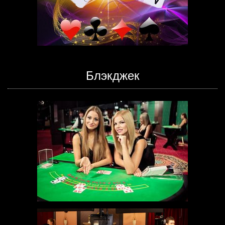
Блэкджек