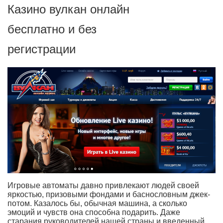
Казино вулкан онлайн
бесплатно и без
регистрации
Игровые автоматы давно привлекают людей своей
яркостью, призовыми фондами и баснословным джек-
потом. Казалось бы, обычная машина, а сколько
эмоций и чувств она способна подарить. Даже
старания руководителей нашей страны и введенный