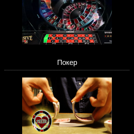
Покер