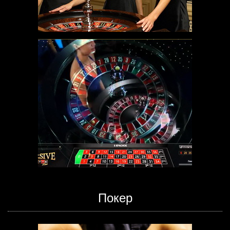
Покер