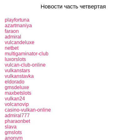
Новости часть четвертая
playfortuna
azartmaniya
faraon
admiral
vulcandeluxe
netbet
multigaminator-club
luxorslots
vulcan-club-online
vulkanstars
vulkanstavka
eldorado
gmsdeluxe
maxbetslots
vulkan24
volcanovip
casino-vulkan-online
admiral777
pharaonbet
slava
gmslots
anonym