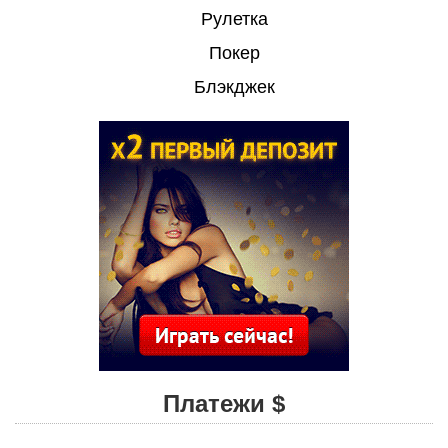
Рулетка
Покер
Блэкджек
Платежи $