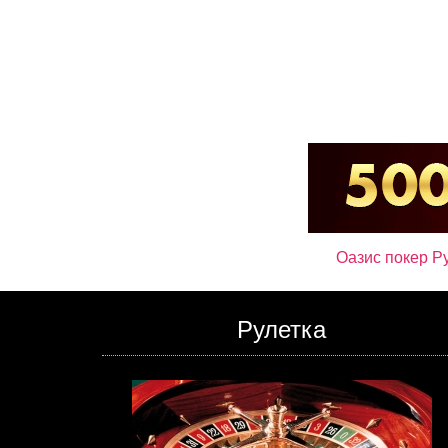
Оазис покер
Ру
Рулетка