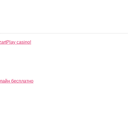
rtPlay casino!
нлайн бесплатно