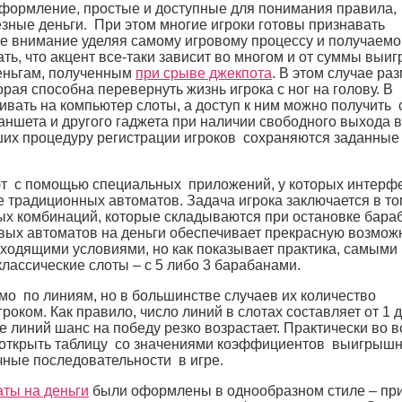
 оформление, простые и доступные для понимания правила,
зные деньги. При этом многие игроки готовы признавать
е внимание уделяя самому игровому процессу и получаемо
ть, что акцент все-таки зависит во многом и от суммы выи
еньгам, полученным
при срыве джекпота
. В этом случае ра
рая способна перевернуть жизнь игрока с ног на голову. В
ать на компьютер слоты, а доступ к ним можно получить 
аншета и другого гаджета при наличии свободного выхода в
ших процедуру регистрации игроков сохраняются заданные
ют с помощью специальных приложений, у которых интерф
традиционных автоматов. Задача игрока заключается в то
х комбинаций, которые складываются при остановке бара
вых автоматов на деньги обеспечивает прекрасную возмож
ходящими условиями, но как показывает практика, самыми
ассические слоты – с 5 либо 3 барабанами.
о по линиям, но в большинстве случаев их количество
оком. Как правило, число линий в слотах составляет от 1 д
е линий шанс на победу резко возрастает. Практически во в
а открыть таблицу со значениями коэффициентов выигрыш
чные последовательности в игре.
ты на деньги
были оформлены в однообразном стиле – пр