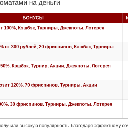
оматами на деньги
БОНУСЫ
т 100%, Кэшбэк, Турниры, Джекпоты, Лотерея
% от 300 рублей, 20 фриспинов, Кэшбэк, Турниры
250%, Кэшбэк, Турнир, Акции, Джекпоты, Лотерея
озит 120%, 70 фриспинов, Турниры, Акции
00%, 30 фриспинов, Турниры, Джекпоты, Лотерея
 получили высокую популярность благодаря эффектному со