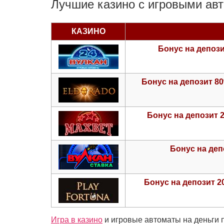
Лучшие казино с игровыми авт
КАЗИНО
Бонус на депози
Бонус на депозит 80
Бонус на депозит 
Бонус на деп
Бонус на депозит 2
Игра в казино
и игровые автоматы на деньги