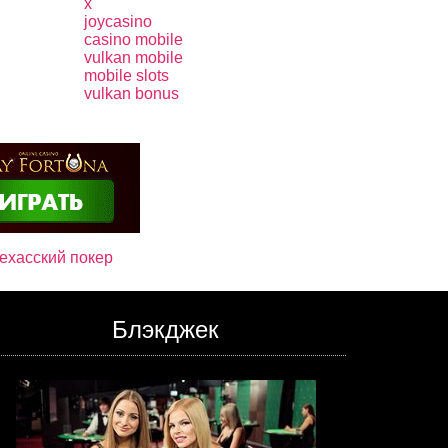
x
joycasino
casino mobile
vulkan mobile
mobile slots
vulkan bonus
ехасский покер
Блэкджек