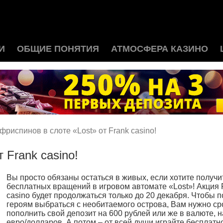
И
ОБЩИЕ ПОНЯТИЯ
АТМОСФЕРА КАЗИНО
фриспинов в слоте «Lost» от Frank casino!
 Frank casino!
Вы просто обязаны остаться в живых, если хотите получи
бесплатных вращений в игровом автомате «Lost»! Акция 
casino будет продолжаться только до 20 декабря. Чтобы 
героям выбраться с необитаемого острова, Вам нужно ср
пополнить свой депозит на 600 рублей или же в валюте, н
евро/долларов. А потом – от всей души играйте бесплатн