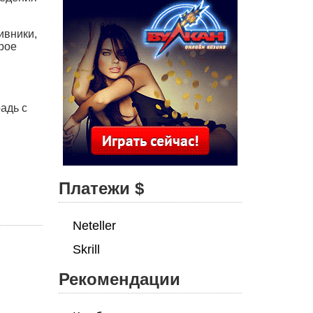
ивники,
рое
радь с
Платежи $
Neteller
Skrill
Рекомендации