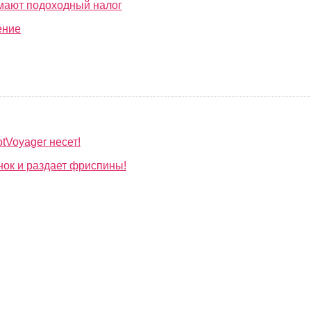
мают подоходный налог
ение
tVoyager несет!
енок и раздает фриспины!