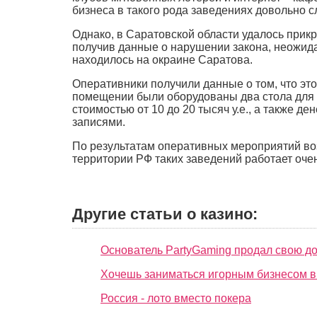
бизнеса в такого рода заведениях довольно с
Однако, в Саратовской области удалось прикр
получив данные о нарушении закона, неожида
находилось на окраине Саратова.
Оперативники получили данные о том, что эт
помещении были оборудованы два стола для
стоимостью от 10 до 20 тысяч у.е., а также д
записями.
По результатам оперативных мероприятий воз
территории РФ таких заведений работает очен
Другие статьи о казино:
Основатель PartyGaming продал свою д
Хочешь заниматься игорным бизнесом в 
Россия - лото вместо покера