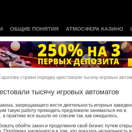
И
ОБЩИЕ ПОНЯТИЯ
АТМОСФЕРА КАЗИНО
Саратове стражи порядка арестовали тысячу игровых авто
естовали тысячу игровых автоматов
акона, запрещающего вести деятельность игорных заведен
им такую работу проводить предложили заниматься ею в
 а практике все вышло не совсем так, как ожидалось.
вать обойти закон и продолжили свой бизнес путем откры
. Проблема заключается в том, что доказать незаконность 