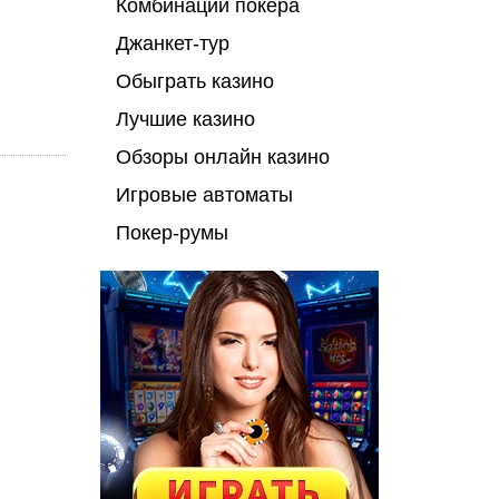
Комбинации покера
Джанкет-тур
Обыграть казино
Лучшие казино
Обзоры онлайн казино
Игровые автоматы
Покер-румы