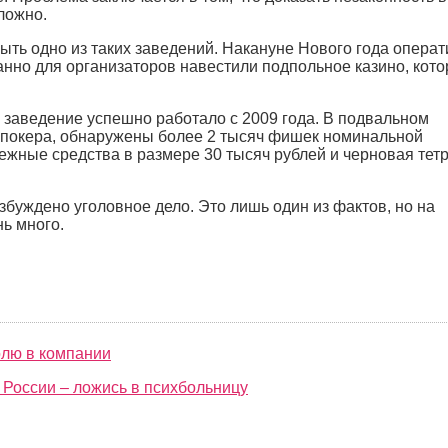
ложно.
ыть одно из таких заведений. Накануне Нового года операт
нно для организаторов навестили подпольное казино, кото
о заведение успешно работало с 2009 года. В подвальном
 покера, обнаружены более 2 тысяч фишек номинальной
енежные средства в размере 30 тысяч рублей и черновая тет
буждено уголовное дело. Это лишь один из фактов, но на
ь много.
олю в компании
России – ложись в психбольницу