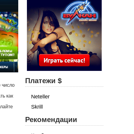
Платежи $
е число
ть как
Neteller
Skrill
елайте
Рекомендации