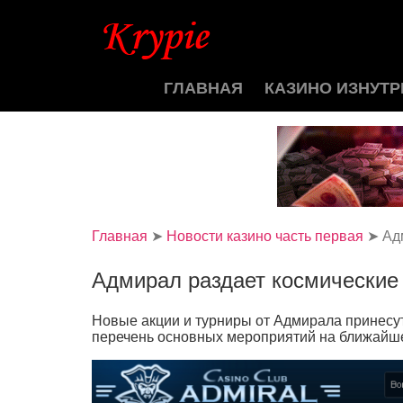
ГЛАВНАЯ
КАЗИНО ИЗНУТР
Главная
➤
Новости казино часть первая
➤
Ад
Адмирал раздает космические
Новые акции и турниры от Адмирала принесу
перечень основных мероприятий на ближайш