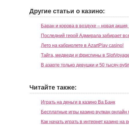
Другие статьи о казино:
Баран и корова в воздухе – новая акция
Последний герой Адмирала забирает все
Лето на кабриолете в AzartPlay casino!
Тайга, медведи и фриспины в SlotVoyage
В азарте только девушки и 50 тысяч руб
Читайте также:
Играть на деньги в казино Ва Банк
Бесплатные игры казино вулкан онлайн
Как начать играть в интернет казино на 