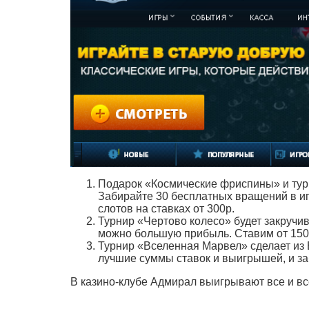
Подарок «Космические фриспины» и тур
Забирайте 30 бесплатных вращений в иг
слотов на ставках от 300р.
Турнир «Чертово колесо» будет закручива
можно большую прибыль. Ставим от 150р
Турнир «Вселенная Марвел» сделает из В
лучшие суммы ставок и выигрышей, и заб
В казино-клубе Адмирал выигрывают все и вс