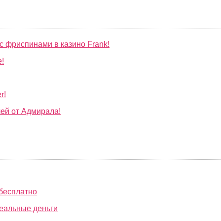
 с фриспинами в казино Frank!
!
r!
лей от Адмирала!
 бесплатно
реальные деньги