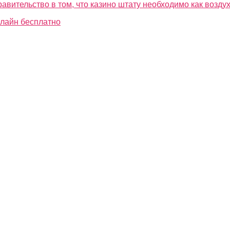
авительство в том, что казино штату необходимо как возду
нлайн бесплатно