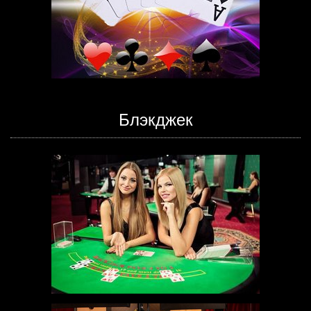
Блэкджек