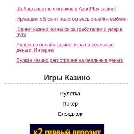
Шабаш азартных игроков в AzartPlay casino!
Ирландия обложит налогом весь онлайн-гемблинг
Клиент казино погнался за грабителем и умер в
пути
Рулетка в онлайн казино, игра на реальные
деньги. Интернет
Вулкан казино регистрация на реальные деньги
Игры Казино
Рулетка
Покер
Блэкджек