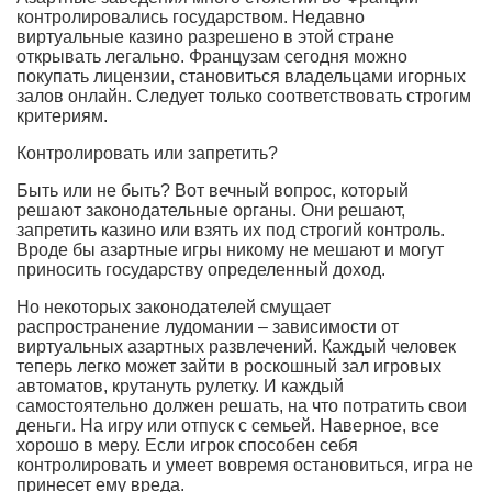
контролировались государством. Недавно
виртуальные казино разрешено в этой стране
открывать легально. Французам сегодня можно
покупать лицензии, становиться владельцами игорных
залов онлайн. Следует только соответствовать строгим
критериям.
Контролировать или запретить?
Быть или не быть? Вот вечный вопрос, который
решают законодательные органы. Они решают,
запретить казино или взять их под строгий контроль.
Вроде бы азартные игры никому не мешают и могут
приносить государству определенный доход.
Но некоторых законодателей смущает
распространение лудомании – зависимости от
виртуальных азартных развлечений. Каждый человек
теперь легко может зайти в роскошный зал игровых
автоматов, крутануть рулетку. И каждый
самостоятельно должен решать, на что потратить свои
деньги. На игру или отпуск с семьей. Наверное, все
хорошо в меру. Если игрок способен себя
контролировать и умеет вовремя остановиться, игра не
принесет ему вреда.