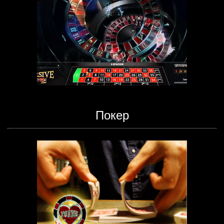
Покер