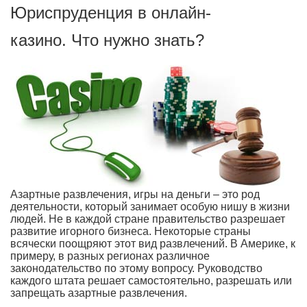
Юриспруденция в онлайн-
казино. Что нужно знать?
Азартные развлечения, игры на деньги – это род
деятельности, который занимает особую нишу в жизни
людей. Не в каждой стране правительство разрешает
развитие игорного бизнеса. Некоторые страны
всячески поощряют этот вид развлечений. В Америке, к
примеру, в разных регионах различное
законодательство по этому вопросу. Руководство
каждого штата решает самостоятельно, разрешать или
запрещать азартные развлечения.