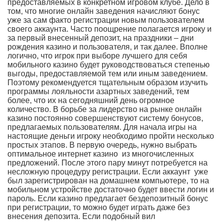
предоставляемых в конкретном игровом клубе. Дело в
том, что многие онлайн заведения начисляют бонус
уже за сам факто регистрации новым пользователем
своего аккаунта. Часто поощрение полагается игроку и
за первый внесенный депозит, на праздники – дни
рождения казино и пользователя, и так далее. Вполне
логично, что игрок при выборе лучшего для себя
мобильного казино будет руководствоваться степенью
выгоды, предоставляемой тем или иным заведением.
Поэтому рекомендуется тщательным образом изучить
программы лояльности азартных заведений, тем
более, что их на сегодняшний день огромное
количество. В борьбе за лидерство на рынке онлайн
казино постоянно совершенствуют систему бонусов,
предлагаемых пользователям. Для начала игры на
настоящие деньги игроку необходимо пройти несколько
простых этапов. В первую очередь, нужно выбрать
оптимальное интернет казино из многочисленных
предложений. После этого пару минут потребуется на
несложную процедуру регистрации. Если аккаунт уже
был зарегистрирован на домашнем компьютере, то на
мобильном устройстве достаточно будет ввести логин и
пароль. Если казино предлагает бездепозитный бонус
при регистрации, то можно будет играть даже без
внесения депозита. Если подобный вил