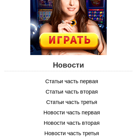
Новости
Статьи часть первая
Статьи часть вторая
Статьи часть третья
Новости часть первая
Новости часть вторая
Новости часть третья