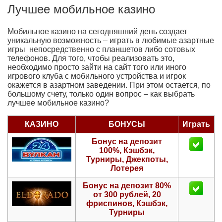
Лучшее мобильное казино
Мобильное казино на сегодняшний день создает
уникальную возможность – играть в любимые азартные
игры непосредственно с планшетов либо сотовых
телефонов. Для того, чтобы реализовать это,
необходимо просто зайти на сайт того или иного
игрового клуба с мобильного устройства и игрок
окажется в азартном заведении. При этом остается, по
большому счету, только один вопрос – как выбрать
лучшее мобильное казино?
КАЗИНО
БОНУСЫ
Играть
Бонус на депозит
100%, Кэшбэк,
Турниры, Джекпоты,
Лотерея
Бонус на депозит 80%
от 300 рублей, 20
фриспинов, Кэшбэк,
Турниры