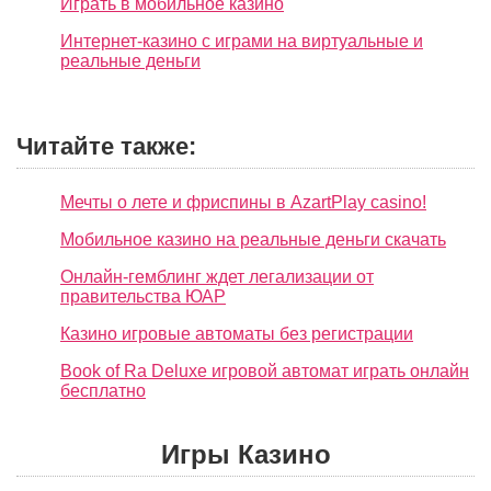
Играть в мобильное казино
Интернет-казино с играми на виртуальные и
реальные деньги
Читайте также:
Мечты о лете и фриспины в AzartPlay casino!
Мобильное казино на реальные деньги скачать
Онлайн-гемблинг ждет легализации от
правительства ЮАР
Казино игровые автоматы без регистрации
Book of Ra Deluxe игровой автомат играть онлайн
бесплатно
Игры Казино