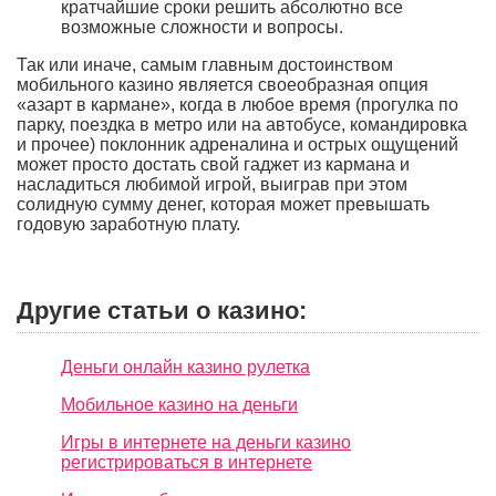
кратчайшие сроки решить абсолютно все
возможные сложности и вопросы.
Так или иначе, самым главным достоинством
мобильного казино является своеобразная опция
«азарт в кармане», когда в любое время (прогулка по
парку, поездка в метро или на автобусе, командировка
и прочее) поклонник адреналина и острых ощущений
может просто достать свой гаджет из кармана и
насладиться любимой игрой, выиграв при этом
солидную сумму денег, которая может превышать
годовую заработную плату.
Другие статьи о казино:
Деньги онлайн казино рулетка
Мобильное казино на деньги
Игры в интернете на деньги казино
регистрироваться в интернете