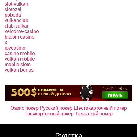
slot-vulkan
slotozal
pobeda
vulkanclub
club-vulkan
velcome-casino
bitcoin casino
x
joycasino
casino mobile
vulkan mobile
mobile slots
vulkan bonus
Оазис покер
Русский покер
Шестикарточный покер
Трехкарточный покер
Техасский покер
Рулетка