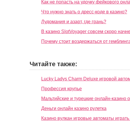
Как не попасть на удочку фейкового онл
Что нужно знать о дресс-коде в казино?
Лудомания и азарт, где грань?
В казино SlotVoyager совсем скоро начн
Почему стоит воздержаться от гемблинг
Читайте также:
Lucky Ladys Charm Deluxe игровой авто
Профессия крупье
Мальтийские и турецкие онлайн-казино
Деньги онлайн казино рулетка
Казино вулкан игровые автоматы играть