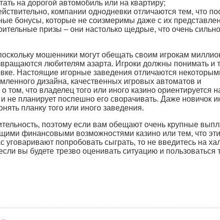
тать на дорогой автомобиль или на квартиру;
йствительно, компании однодневки отличаются тем, что по
ные бонусы, которые не соизмеримы даже с их представле
тельные призы – они настолько щедрые, что очень сильн
 поскольку мошенники могут обещать своим игрокам миллио
звращаются любителям азарта. Игроки должны понимать и т
вке. Настоящие игорные заведения отличаются некоторым
ленного дизайна, качественных игровых автоматов и
 том, что владелец того или иного казино ориентируется н
и не планирует поспешно его сворачивать. Даже новичок и
онять планку того или иного заведения.
ительность, поэтому если вам обещают очень крупные выпл
ящими финансовыми возможностями казино или тем, что эт
 уговаривают попробовать сыграть, то не введитесь на хал
 если вы будете трезво оценивать ситуацию и пользоваться 