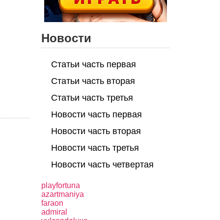
Новости
Статьи часть первая
Статьи часть вторая
Статьи часть третья
Новости часть первая
Новости часть вторая
Новости часть третья
Новости часть четвертая
playfortuna
azartmaniya
faraon
admiral