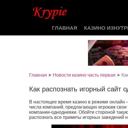
ГЛАВНАЯ
КАЗИНО ИЗНУТР
Главная
➤
Новости казино часть первая
➤
Ка
Как распознать игорный сайт 
В настоящее время казино в режиме онлайн 
числа компаний, предлагающих игрокам свои 
компании-однодневки. Обойти стороной такую
распознать все приметы игорных заведений н