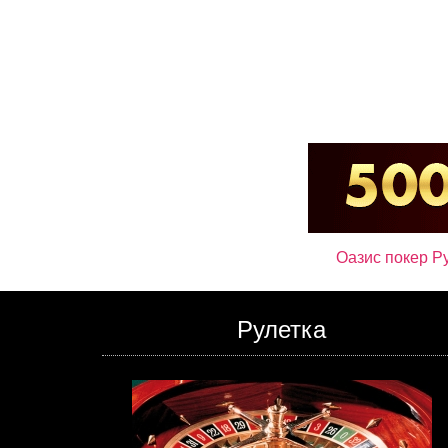
Оазис покер
Ру
Рулетка