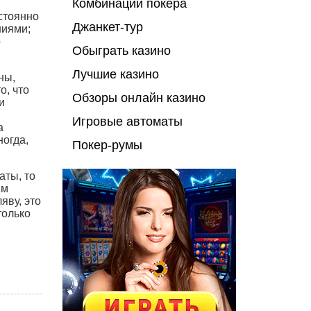
Комбинации покера
стоянно
Джанкет-тур
ниями;
о
Обыграть казино
Лучшие казино
ны,
о, что
Обзоры онлайн казино
и
Игровые автоматы
а
ногда,
Покер-румы
аты, то
им
яву, это
только