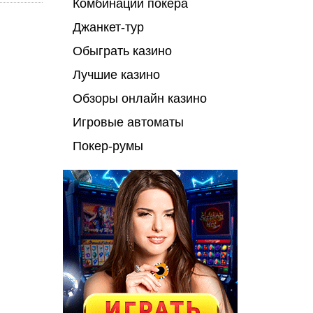
Комбинации покера
Джанкет-тур
Обыграть казино
Лучшие казино
Обзоры онлайн казино
Игровые автоматы
Покер-румы