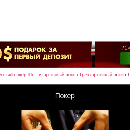
сский покер
Шестикарточный покер
Трехкарточный покер
Т
Покер