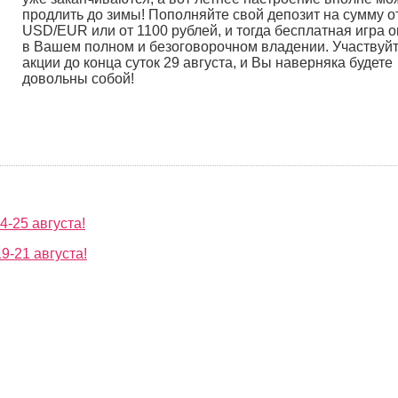
продлить до зимы! Пополняйте свой депозит на сумму о
USD/EUR или от 1100 рублей, и тогда бесплатная игра 
в Вашем полном и безоговорочном владении. Участвуйт
акции до конца суток 29 августа, и Вы наверняка будете
довольны собой!
4-25 августа!
9-21 августа!