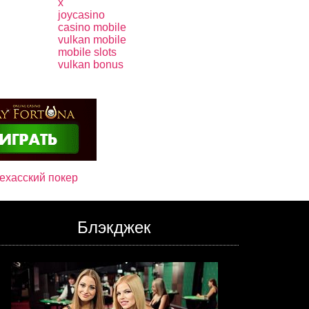
x
joycasino
casino mobile
vulkan mobile
mobile slots
vulkan bonus
ехасский покер
Блэкджек