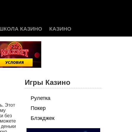
ШКОЛА КАЗИНО
КАЗИНО
Игры Казино
Рулетка
ь. Этот
Покер
ому
и без
Блэкджек
 можете
 деньки
жно