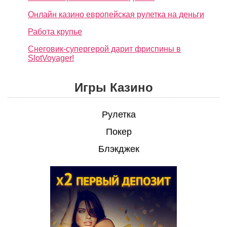
Онлайн казино европейская рулетка на деньги
Работа крупье
Снеговик-супергерой дарит фриспины в
SlotVoyager!
Игры Казино
Рулетка
Покер
Блэкджек