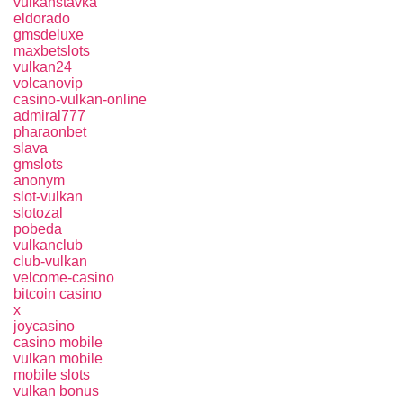
vulkanstavka
eldorado
gmsdeluxe
maxbetslots
vulkan24
volcanovip
casino-vulkan-online
admiral777
pharaonbet
slava
gmslots
anonym
slot-vulkan
slotozal
pobeda
vulkanclub
club-vulkan
velcome-casino
bitcoin casino
x
joycasino
casino mobile
vulkan mobile
mobile slots
vulkan bonus