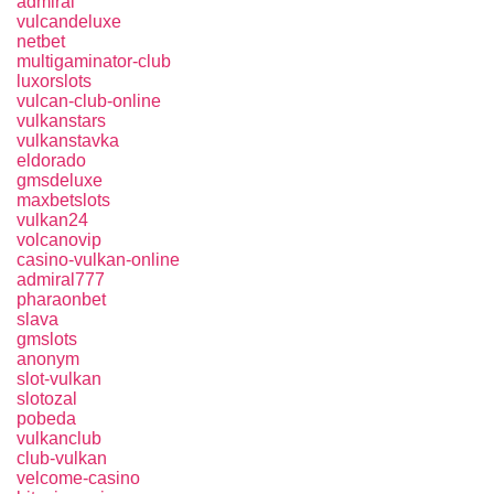
admiral
vulcandeluxe
netbet
multigaminator-club
luxorslots
vulcan-club-online
vulkanstars
vulkanstavka
eldorado
gmsdeluxe
maxbetslots
vulkan24
volcanovip
casino-vulkan-online
admiral777
pharaonbet
slava
gmslots
anonym
slot-vulkan
slotozal
pobeda
vulkanclub
club-vulkan
velcome-casino