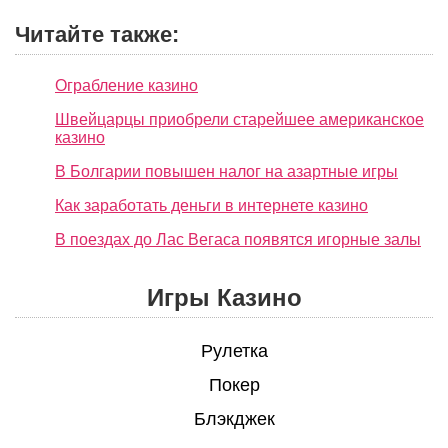
Читайте также:
Ограбление казино
Швейцарцы приобрели старейшее американское
казино
В Болгарии повышен налог на азартные игры
Как заработать деньги в интернете казино
В поездах до Лас Вегаса появятся игорные залы
Игры Казино
Рулетка
Покер
Блэкджек