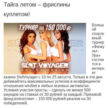
Тайга летом – фриспины
куплетом!
Больш
ой
спорти
вный
турнир
«Физку
льт-
Ура»
состои
тся в
интерн
ет
казино SlotVoyager с 10 по 25 августа. Только в эти дни
добивайтесь максимальных успехов в коэффициенте
отношения win/bet в любых игровых автоматах.
Условия участия просты – сделать не менее 500
раундов на ставках от 30 рублей за каждый. Призовой
фонд впечатляет – 150 000 рублей реалом на 30
победителей.