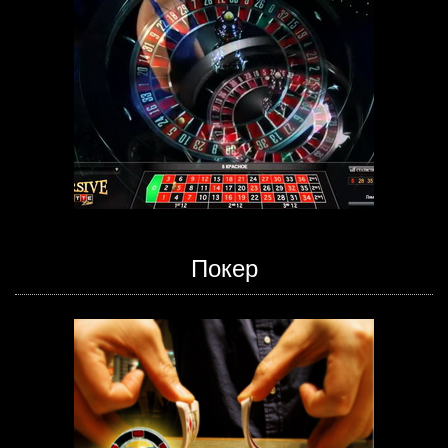
Покер