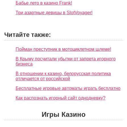
Бабье лето в казино Frank!
Три азартные девицы в SlotVoyager!
Читайте также:
Пойман преступник в мотоциклетном шлеме!
В Крыму посчитали убытки от запрета игорного
бизнеса
В отношении к казино, белорусская политика
отличается от российской
Бесплатные игровые автоматы играть бесплатно
Как распознать игорный сайт однодневку?
Игры Казино