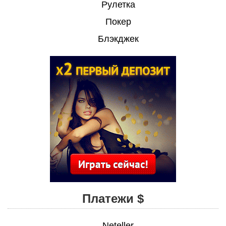
Рулетка
Покер
Блэкджек
Платежи $
Neteller