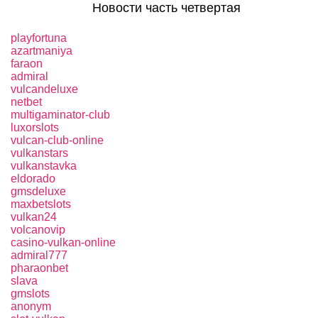
Новости часть четвертая
playfortuna
azartmaniya
faraon
admiral
vulcandeluxe
netbet
multigaminator-club
luxorslots
vulcan-club-online
vulkanstars
vulkanstavka
eldorado
gmsdeluxe
maxbetslots
vulkan24
volcanovip
casino-vulkan-online
admiral777
pharaonbet
slava
gmslots
anonym