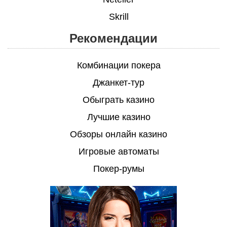
Skrill
Рекомендации
Комбинации покера
Джанкет-тур
Обыграть казино
Лучшие казино
Обзоры онлайн казино
Игровые автоматы
Покер-румы