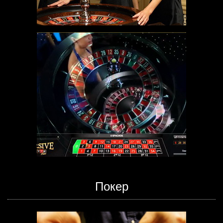
Покер