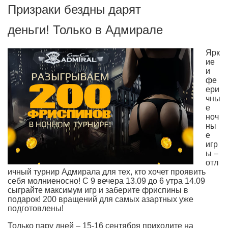
Призраки бездны дарят
деньги! Только в Адмирале
Ярк
ие
и
фе
ери
чны
е
ноч
ны
е
игр
ы –
отл
ичный турнир Адмирала для тех, кто хочет проявить
себя молниеносно! С 9 вечера 13.09 до 6 утра 14.09
сыграйте максимум игр и заберите фриспины в
подарок! 200 вращений для самых азартных уже
подготовлены!
Только пару дней – 15-16 сентября приходите на