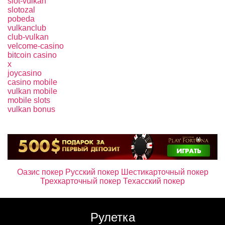
slot-vulkan
slotozal
pobeda
vulkanclub
club-vulkan
velcome-casino
bitcoin casino
x
joycasino
casino mobile
vulkan mobile
mobile slots
vulkan bonus
Оазис покер
Русский покер
Шестикарточный покер
Трехкарточный покер
Техасский покер
Рулетка