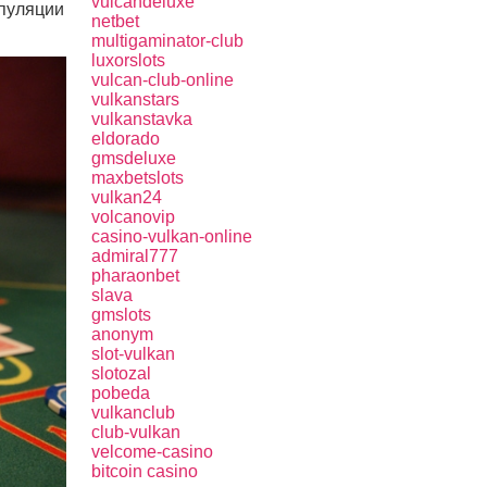
vulcandeluxe
ипуляции
netbet
multigaminator-club
luxorslots
vulcan-club-online
vulkanstars
vulkanstavka
eldorado
gmsdeluxe
maxbetslots
vulkan24
volcanovip
casino-vulkan-online
admiral777
pharaonbet
slava
gmslots
anonym
slot-vulkan
slotozal
pobeda
vulkanclub
club-vulkan
velcome-casino
bitcoin casino