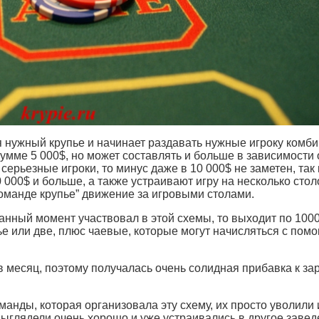
я нужный крупье и начинает раздавать нужные игроку комби
мме 5 000$, но может составлять и больше в зависимости о
серьезные игроки, то минус даже в 10 000$ не заметен, так 
000$ и больше, а также устраивают игру на несколько стол
“команде крупье” движение за игровыми столами.
 данный момент участвовал в этой схемы, то выходит по 100
пье или две, плюс чаевые, которые могут начисляться с пом
в месяц, поэтому получалась очень солидная прибавка к за
оманды, которая организовала эту схему, их просто уволили
выглядели очень хорошо и уже устраивались в другое завед