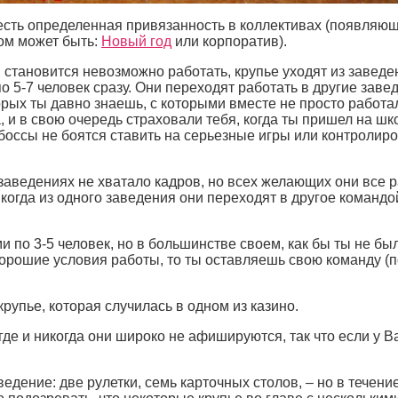
о есть определенная привязанность в коллективах (появляю
ом может быть:
Новый год
или корпоратив).
 становится невозможно работать, крупье уходят из заведе
о 5-7 человек сразу. Они переходят работать в другие заве
орых ты давно знаешь, с которыми вместе не просто работал
, и в свою очередь страховали тебя, когда ты пришел на шко
 боссы не боятся ставить на серьезные игры или контролир
 заведениях не хватало кадров, но всех желающих они все 
 когда из одного заведения они переходят в другое командо
по 3-5 человек, но в большинстве своем, как бы ты не бы
хорошие условия работы, то ты оставляешь свою команду (п
упье, которая случилась в одном из казино.
где и никогда они широко не афишируются, так что если у В
едение: две рулетки, семь карточных столов, – но в течени