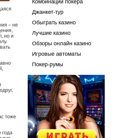
Комбинации покера
щаяся
Джанкет-тур
Обыграть казино
ния – не
дения,
Лучшие казино
, но и
лу.
Обзоры онлайн казино
овать
Игровые автоматы
равно
Покер-румы
й,
л
одруг,
ас тоже
е года