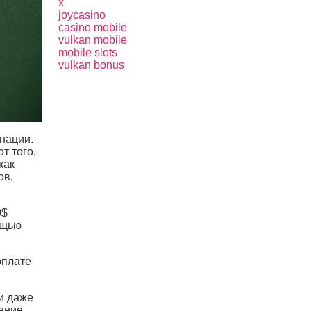
x
joycasino
casino mobile
vulkan mobile
mobile slots
vulkan bonus
нации.
т того,
как
ов,
0$
ощью
рплате
 и даже
ение,