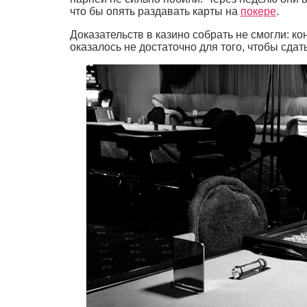
что бы опять раздавать карты на
покере
.
Доказательств в казино собрать не смогли: к
оказалось не достаточно для того, чтобы сда