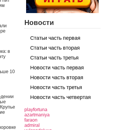
и пит
им
м
Новости
али
ыре
Статьи часть первая
Статьи часть вторая
ма: в
эту
Статьи часть третья
Новости часть первая
льше 10
Новости часть вторая
Новости часть третья
едении
Новости часть четвертая
рые
 Крупье
playfortuna
гие
azartmaniya
faraon
admiral
норовке