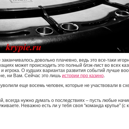
е заканчивалось довольно плачевно, ведь это все-таки игор
ациях может происходить это полный блэк-лист во всех ка
ак и игрока. О худших вариантах развития событий лучше во
не, ни Вам. Сейчас это лишь
истории про казино
.
о уволили еще восемь человек, которые не участвовали в сх
й, всегда нужно думать о последствиях – пусть любые нач
живаете. Неважно есть ли у тебя своя “команда крупье” (с 