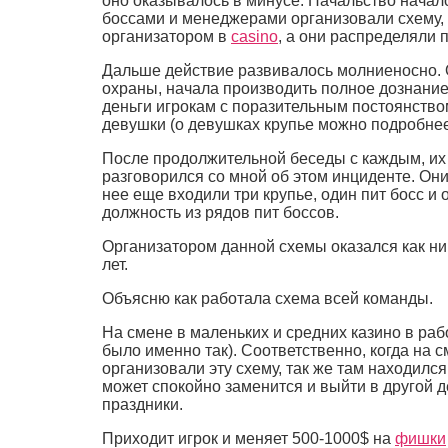
оно оказывалось в минусе. Начальство начало
боссами и менеджерами организовали схему,
организатором в
casino
, а они распределяли 
Дальше действие развивалось молниеносно. О
охраны, начала производить полное дознание
деньги игрокам с поразительным постоянством
девушки (о девушках крупье можно подробне
После продолжительной беседы с каждым, их 
разговорился со мной об этом инциденте. Они
нее еще входили три крупье, один пит босс и
должность из рядов пит боссов.
Организатором данной схемы оказался как ни 
лет.
Объясню как работала схема всей команды.
На смене в маленьких и средних казино в раб
было именно так). Соответственно, когда на
организовали эту схему, так же там находился
может спокойно заменится и выйти в другой д
праздники.
Приходит игрок и меняет 500-1000$ на
фишки