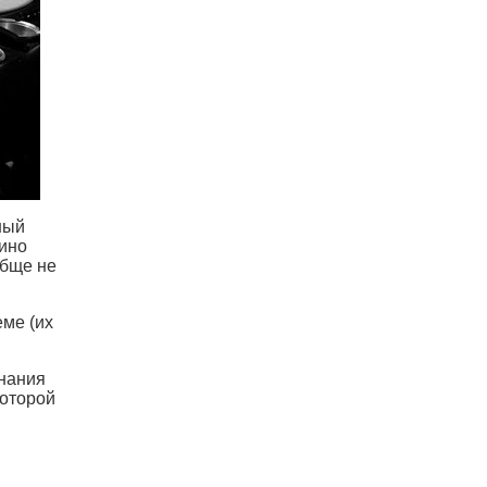
ный
зино
обще не
еме (их
инания
которой