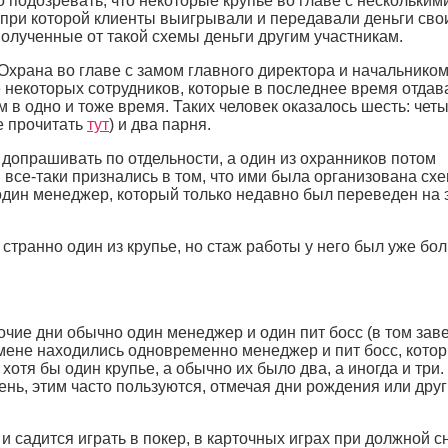
 подозревать, что некоторые крупье во главе с нескольким
 при которой клиенты выигрывали и передавали деньги сво
полученные от такой схемы деньги другим участникам.
храна во главе с замом главного директора и начальнико
 некоторых сотрудников, которые в последнее время отдав
 в одно и тоже время. Таких человек оказалось шесть: чет
е прочитать
тут
) и два парня.
допрашивать по отдельности, а один из охранников потом
 все-таки признались в том, что ими была организована схе
 один менеджер, который только недавно был переведен на 
странно один из крупье, но стаж работы у него был уже бо
очие дни обычно один менеджер и один пит босс (в том зав
 смене находились одновременно менеджер и пит босс, кото
 хотя бы один крупье, а обычно их было два, а иногда и три.
ень, этим часто пользуются, отмечая дни рождения или дру
и садится играть в покер, в карточных играх при должной с