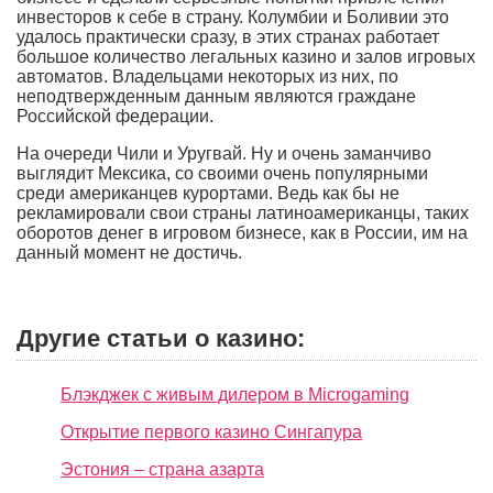
инвесторов к себе в страну. Колумбии и Боливии это
удалось практически сразу, в этих странах работает
большое количество легальных казино и залов игровых
автоматов. Владельцами некоторых из них, по
неподтвержденным данным являются граждане
Российской федерации.
На очереди Чили и Уругвай. Ну и очень заманчиво
выглядит Мексика, со своими очень популярными
среди американцев курортами. Ведь как бы не
рекламировали свои страны латиноамериканцы, таких
оборотов денег в игровом бизнесе, как в России, им на
данный момент не достичь.
Другие статьи о казино:
Блэкджек с живым дилером в Microgaming
Открытие первого казино Сингапура
Эстония – страна азарта