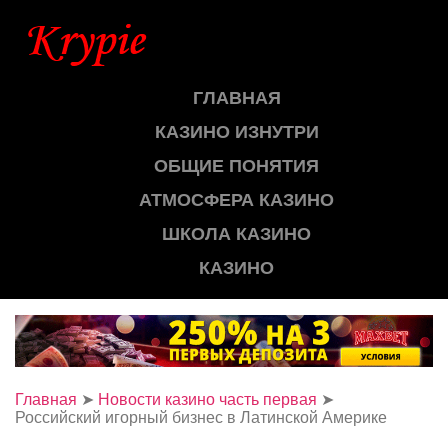
ГЛАВНАЯ
КАЗИНО ИЗНУТРИ
ОБЩИЕ ПОНЯТИЯ
АТМОСФЕРА КАЗИНО
ШКОЛА КАЗИНО
КАЗИНО
Главная
➤
Новости казино часть первая
➤
Российский игорный бизнес в Латинской Америке