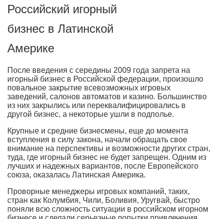
Российский игорный
бизнес в Латинской
Америке
После введения с середины 2009 года запрета на
игорный бизнес в Российской федерации, произошло
повальное закрытие всевозможных игровых
заведений, салонов автоматов и казино. Большинство
из них закрылись или переквалифицировались в
другой бизнес, а некоторые ушли в подполье.
Крупные и средние бизнесмены, еще до момента
вступления в силу закона, начали обращать свое
внимание на перспективы и возможности других стран,
туда, где игорный бизнес не будет запрещен. Одним из
лучших и надежных вариантов, после Европейского
союза, оказалась Латинская Америка.
Проворные менеджеры игровых компаний, таких,
стран как Колумбия, Чили, Боливия, Уругвай, быстро
поняли всю сложность ситуации в российском игорном
бизнесе и сделали серьезные попытки привлечения