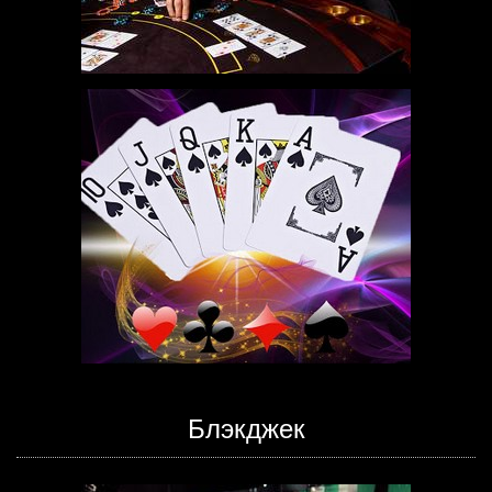
Блэкджек