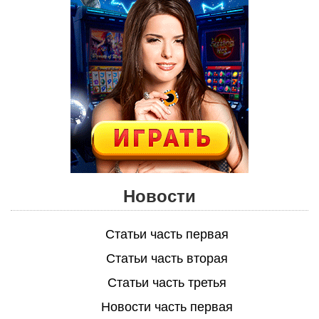
Новости
Статьи часть первая
Статьи часть вторая
Статьи часть третья
Новости часть первая