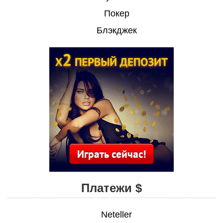
Покер
Блэкджек
Платежи $
Neteller