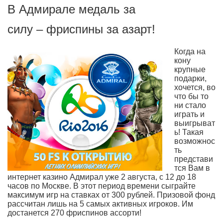
В Адмирале медаль за
силу – фриспины за азарт!
Когда на
кону
крупные
подарки,
хочется, во
что бы то
ни стало
играть и
выигрыват
ь! Такая
возможнос
ть
представи
тся Вам в
интернет казино Адмирал уже 2 августа, с 12 до 18
часов по Москве. В этот период времени сыграйте
максимум игр на ставках от 300 рублей. Призовой фонд
рассчитан лишь на 5 самых активных игроков. Им
достанется 270 фриспинов ассорти!