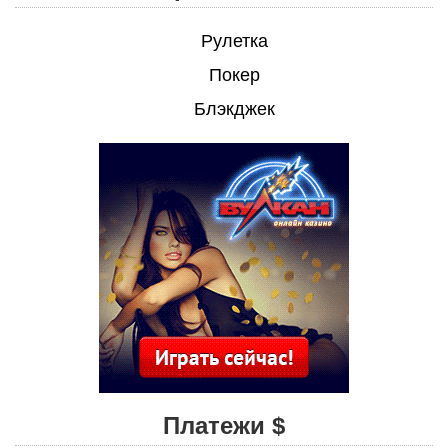
Рулетка
Покер
Блэкджек
Платежи $