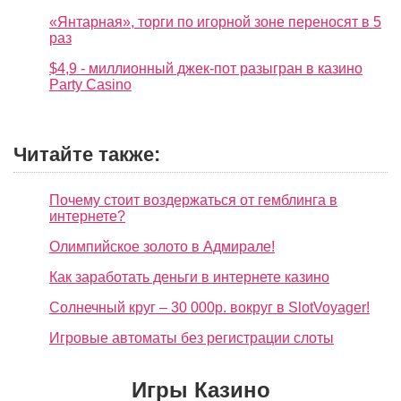
«Янтарная», торги по игорной зоне переносят в 5
раз
$4,9 - миллионный джек-пот разыгран в казино
Party Casino
Читайте также:
Почему стоит воздержаться от гемблинга в
интернете?
Олимпийское золото в Адмирале!
Как заработать деньги в интернете казино
Солнечный круг – 30 000р. вокруг в SlotVoyager!
Игровые автоматы без регистрации слоты
Игры Казино