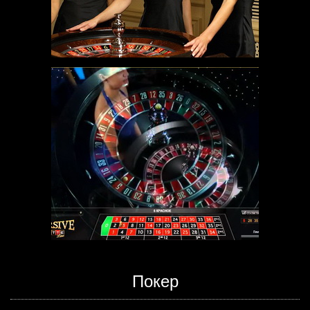
Покер