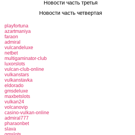
Новости часть третья
Новости часть четвертая
playfortuna
azartmaniya
faraon
admiral
vulcandeluxe
netbet
multigaminator-club
luxorslots
vulcan-club-online
vulkanstars
vulkanstavka
eldorado
gmsdeluxe
maxbetslots
vulkan24
volcanovip
casino-vulkan-online
admiral777
pharaonbet
slava
gmslots