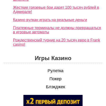
Жесткие грязевые бои дарят 100 тысяч рублей в
Адмирале!
Казино вулкан играть на реальные деньги
Платежные терминалы не должны превращаться
в игровые автоматы
Рождественский турнир на 20 тысяч евро в Frank
casino!
Игры Казино
Рулетка
Покер
Блэкджек