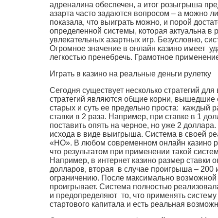
адреналина обеспечен, а итог розыгрыша пре
азарта часто задаются вопросом – а можно л
показала, что выиграть можно, и порой доста
определенной системы, которая актуальна в ре
увлекательных азартных игр. Безусловно, сис
Огромное значение в онлайн казино имеет уда
легкостью пренебречь. Грамотное применение
Играть в казино на реальные деньги рулетку
Сегодня существует несколько стратегий для
стратегий являются общие корни, вышедшие о
старых и суть ее предельно проста: каждый 
ставки в 2 раза. Например, при ставке в 1 д
поставить опять на черное, но уже 2 доллара
исхода в виде выигрыша. Система в своей реал
«НО». В любом современном онлайн казино ра
что результатом при применении такой систе
Например, в интернет казино размер ставки 
долларов, вторая в случае проигрыша – 200 и
ограничению. После максимально возможной с
проигрывает. Система полностью реализовал
и предопределяют то, что применять систему
стартового капитала и есть реальная возможно