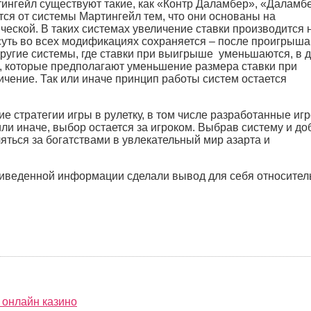
нгейл существуют такие, как «Контр Даламбер», «Даламб
ся от системы Мартингейл тем, что они основаны на
ческой. В таких системах увеличение ставки производится н
о суть во всех модификациях сохраняется – после проигрыша
ругие системы, где ставки при выигрыше уменьшаются, в д
, которые предполагают уменьшение размера ставки при
ичение. Так или иначе принцип работы систем остается
е стратегии игры в рулетку, в том числе разработанные иг
или иначе, выбор остается за игроком. Выбрав систему и д
ться за богатствами в увлекательный мир азарта и
иведенной информации сделали вывод для себя относител
 онлайн казино