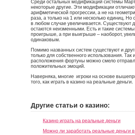
Среди остальных модификаций системы Марти
некоторые другие. Эти модификации отличают
арифметической прогрессии, а не на геометри
раза, а только на 1 или несколько единиц. Н
в любом случае увеличивается. Существуют д
остаются неизменными. Есть и такие системы
проигрыше, а при выигрыше – наоборот, увел
одинаковым.
Помимо названных систем существуют и други
только для собственного использования. Так 
расположения фортуны можно смело отправля
положительных эмоций.
Наверняка, многие игроки на основе вышепр
того, как играть в казино на реальные деньги.
Другие статьи о казино:
Казино играть на реальные деньги
Можно ли заработать реальные деньги в