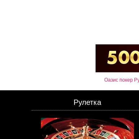
Оазис покер
Ру
Рулетка