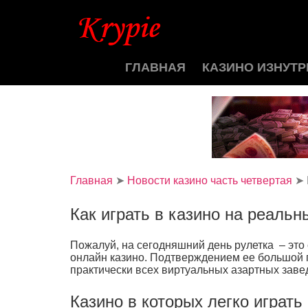
ГЛАВНАЯ
КАЗИНО ИЗНУТР
Главная
➤
Новости казино часть четвертая
➤
Как играть в казино на реальн
Пожалуй, на сегодняшний день рулетка – это
онлайн казино. Подтверждением ее большой 
практически всех виртуальных азартных завед
Казино в которых легко играть