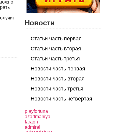
 можно
грать
получит
Новости
Статьи часть первая
Статьи часть вторая
Статьи часть третья
Новости часть первая
Новости часть вторая
Новости часть третья
Новости часть четвертая
playfortuna
azartmaniya
faraon
admiral