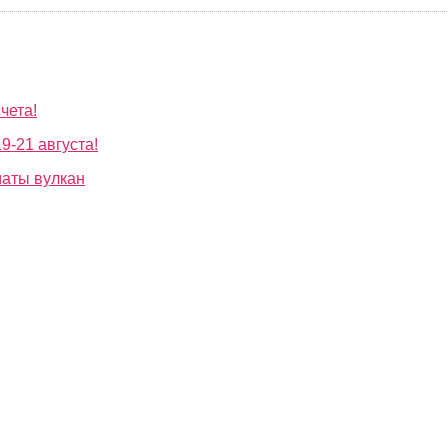
чета!
9-21 августа!
маты вулкан