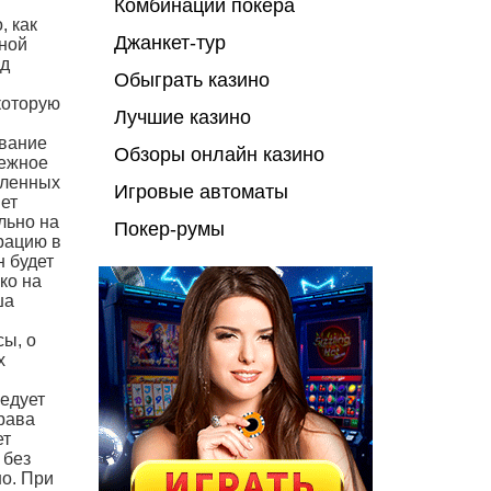
Комбинации покера
, как
Джанкет-тур
рной
од
Обыграть казино
которую
Лучшие казино
звание
Обзоры онлайн казино
нежное
вленных
Игровые автоматы
ет
льно на
Покер-румы
трацию в
н будет
ко на
ша
сы, о
х
ледует
рава
ет
 без
но. При