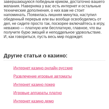
завершающуюся победным криком, достаточно вашего
желания. Наверняка у вас есть интернет и остальные
технические дополнения, о них вам не стоит
напоминать. Появилась лишняя минутка, наступил
обеденный перерыв или вы вообще освободились от
дел, не сидите просто так, поскорее включайтесь в игру,
неважно — платную или бесплатную, главное, что вы
получите бурю эмоций и неподдельное удовольствие.
И, как говориться, пусть весь мир подождет.
Другие статьи о казино:
Интернет казино онлайн русские
Развлечение игровые автоматы
Интернет казино покер
Игровые аппараты платно
Интернет казино демо