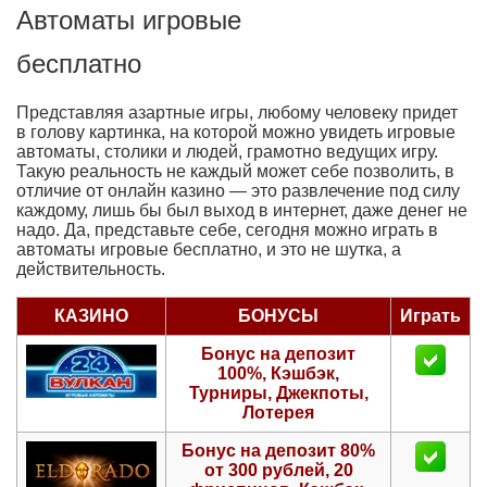
Автоматы игровые
бесплатно
Представляя азартные игры, любому человеку придет
в голову картинка, на которой можно увидеть игровые
автоматы, столики и людей, грамотно ведущих игру.
Такую реальность не каждый может себе позволить, в
отличие от онлайн казино — это развлечение под силу
каждому, лишь бы был выход в интернет, даже денег не
надо. Да, представьте себе, сегодня можно играть в
автоматы игровые бесплатно, и это не шутка, а
действительность.
КАЗИНО
БОНУСЫ
Играть
Бонус на депозит
100%, Кэшбэк,
Турниры, Джекпоты,
Лотерея
Бонус на депозит 80%
от 300 рублей, 20