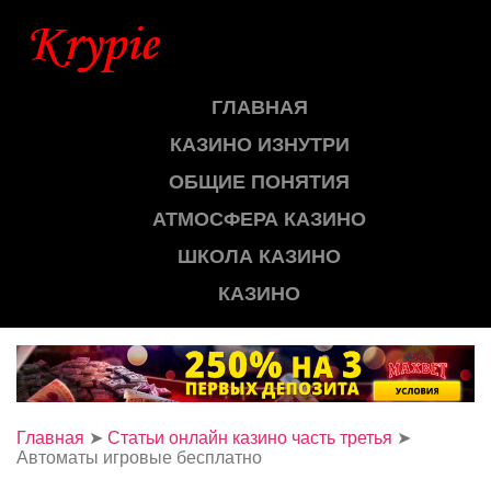
ГЛАВНАЯ
КАЗИНО ИЗНУТРИ
ОБЩИЕ ПОНЯТИЯ
АТМОСФЕРА КАЗИНО
ШКОЛА КАЗИНО
КАЗИНО
Главная
➤
Статьи онлайн казино часть третья
➤
Автоматы игровые бесплатно