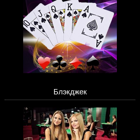
Блэкджек