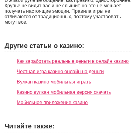
В живой рулетке общение, как правило, одностороннее.
Крупье не видит вас и не слышит, но это не мешает
получать настоящие эмоции. Правила игры не
отличаются от традиционных, поэтому участвовать
могут все.
Другие статьи о казино:
Как заработать реальные деньги в онлайн казино
Честная игра казино онлайн на деньги
Вулкан казино мобильная играть
Казино вулкан мобильная версия скачать
Мобильное приложение казино
Читайте также: