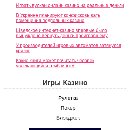
Играть вулкан онлайн казино на реальные деньги
В Украине планируют конфисковывать
помещения подпольных казино
Шведское интернет-казино впервые было
вынуждено вернуть деньги проигравшему
У производителей игровых автоматов затянулся
кризис
Какие книги может почитать человек,
увлекающийся гемблингом
Игры Казино
Рулетка
Покер
Блэкджек