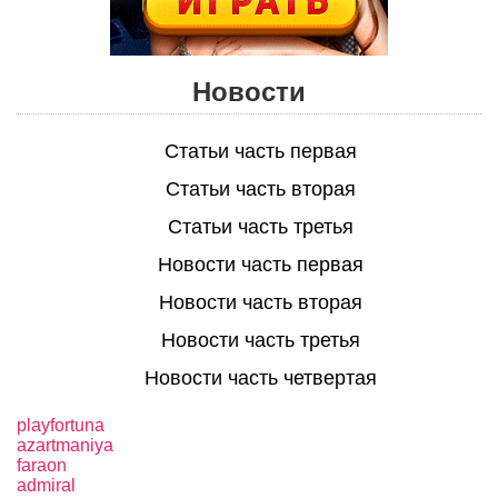
Новости
Статьи часть первая
Статьи часть вторая
Статьи часть третья
Новости часть первая
Новости часть вторая
Новости часть третья
Новости часть четвертая
playfortuna
azartmaniya
faraon
admiral