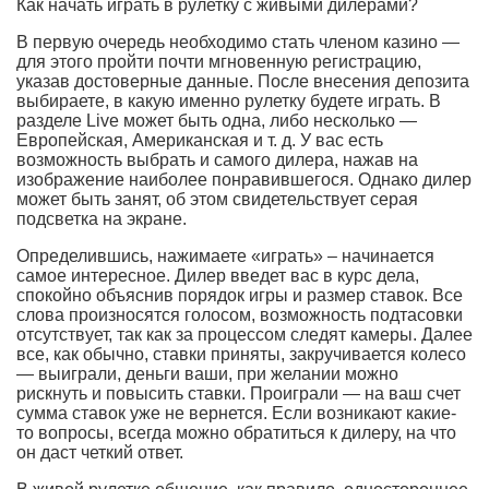
Как начать играть в рулетку с живыми дилерами?
В первую очередь необходимо стать членом казино —
для этого пройти почти мгновенную регистрацию,
указав достоверные данные. После внесения депозита
выбираете, в какую именно рулетку будете играть. В
разделе Live может быть одна, либо несколько —
Европейская, Американская и т. д. У вас есть
возможность выбрать и самого дилера, нажав на
изображение наиболее понравившегося. Однако дилер
может быть занят, об этом свидетельствует серая
подсветка на экране.
Определившись, нажимаете «играть» – начинается
самое интересное. Дилер введет вас в курс дела,
спокойно объяснив порядок игры и размер ставок. Все
слова произносятся голосом, возможность подтасовки
отсутствует, так как за процессом следят камеры. Далее
все, как обычно, ставки приняты, закручивается колесо
— выиграли, деньги ваши, при желании можно
рискнуть и повысить ставки. Проиграли — на ваш счет
сумма ставок уже не вернется. Если возникают какие-
то вопросы, всегда можно обратиться к дилеру, на что
он даст четкий ответ.