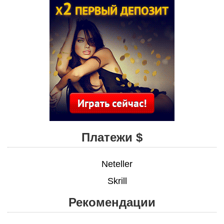
Платежи $
Neteller
Skrill
Рекомендации