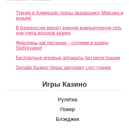
Турнир в Адмирале: призы квадроцикл, Мексика и
коньяк!
В Белоруссии введут единую компьютерную сеть
для учета доходов казино
Фриспины как песчинки – сотнями в казино
SlotVoyager!
Бесплатные игровые аппараты без регистрации
Онлайн Казино Vegas запускает слот турнир
Игры Казино
Рулетка
Покер
Блэкджек