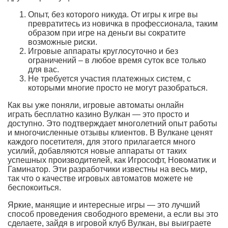
Опыт, без которого никуда. От игры к игре вы
превратитесь из новичка в профессионала, таким
образом при игре на деньги вы сократите
возможные риски.
Игровые аппараты круглосуточно и без
ограничений – в любое время суток все только
для вас.
Не требуется участия платежных систем, с
которыми многие просто не могут разобраться.
Как вы уже поняли, игровые автоматы онлайн
играть бесплатно казино Вулкан — это просто и
доступно. Это подтверждает многолетний опыт работы
и многочисленные отзывы клиентов. В Вулкане ценят
каждого посетителя, для этого прилагается много
усилий, добавляются новые аппараты от таких
успешных производителей, как Игрософт, Новоматик и
Гаминатор. Эти разработчики известны на весь мир,
так что о качестве игровых автоматов можете не
беспокоиться.
Яркие, манящие и интересные игры — это лучший
способ проведения свободного времени, а если вы это
сделаете, зайдя в игровой клуб Вулкан, вы выиграете