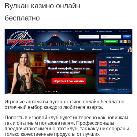
Вулкан казино онлайн
бесплатно
Игровые автоматы вулкан казино онлайн бесплатно –
отличный выбор каждого любителя азарта.
Попасть в игровой клуб будет интересно как новичкам,
так и опытным пользователям. Профессионалы
предпочитают именно этот клуб, так как у них собраны
только качественные продукты от лучших