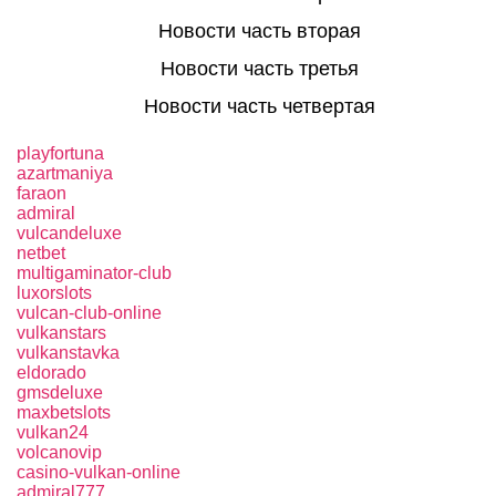
Новости часть вторая
Новости часть третья
Новости часть четвертая
playfortuna
azartmaniya
faraon
admiral
vulcandeluxe
netbet
multigaminator-club
luxorslots
vulcan-club-online
vulkanstars
vulkanstavka
eldorado
gmsdeluxe
maxbetslots
vulkan24
volcanovip
casino-vulkan-online
admiral777