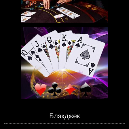
Блэкджек