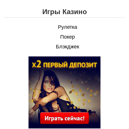
Игры Казино
Рулетка
Покер
Блэкджек