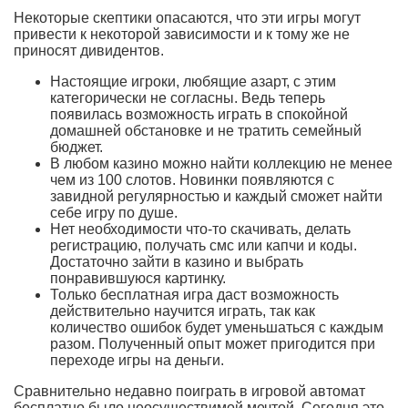
Некоторые скептики опасаются, что эти игры могут
привести к некоторой зависимости и к тому же не
приносят дивидентов.
Настоящие игроки, любящие азарт, с этим
категорически не согласны. Ведь теперь
появилась возможность играть в спокойной
домашней обстановке и не тратить семейный
бюджет.
В любом казино можно найти коллекцию не менее
чем из 100 слотов. Новинки появляются с
завидной регулярностью и каждый сможет найти
себе игру по душе.
Нет необходимости что-то скачивать, делать
регистрацию, получать смс или капчи и коды.
Достаточно зайти в казино и выбрать
понравившуюся картинку.
Только бесплатная игра даст возможность
действительно научится играть, так как
количество ошибок будет уменьшаться с каждым
разом. Полученный опыт может пригодится при
переходе игры на деньги.
Сравнительно недавно поиграть в игровой автомат
бесплатно было неосуществимой мечтой. Сегодня это