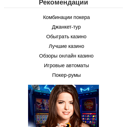
Рекомендации
Комбинации покера
Джанкет-тур
Обыграть казино
Лучшие казино
Обзоры онлайн казино
Игровые автоматы
Покер-румы