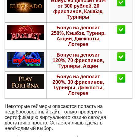
Бонус на депозит 80%
от 300 рублей, 20
фриспинов, Кэшбэк,
Турниры
Бонус на депозит
250%, Кэшбэк, Турнир,
Акции, Джекпоты,
Лотерея
Бонус на депозит
120%, 70 фриспинов,
Турниры, Акции
Бонус на депозит
200%, 30 фриспинов,
Турниры, Джекпоты,
Лотерея
Некоторые геймеры опасаются попасть на
недобросовестный сайт. Только проверить
сертификацию виртуального казино сегодня
достаточно просто. Остается лишь сделать
необходимый выбор.