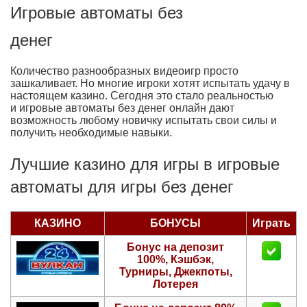
Игровые автоматы без
денег
Количество разнообразных видеоигр просто
зашкаливает. Но многие игроки хотят испытать удачу в
настоящем казино. Сегодня это стало реальностью
и игровые автоматы без денег онлайн дают
возможность любому новичку испытать свои силы и
получить необходимые навыки.
Лучшие казино для игры в игровые
автоматы для игры без денег
КАЗИНО
БОНУСЫ
Играть
Бонус на депозит
100%, Кэшбэк,
Турниры, Джекпоты,
Лотерея