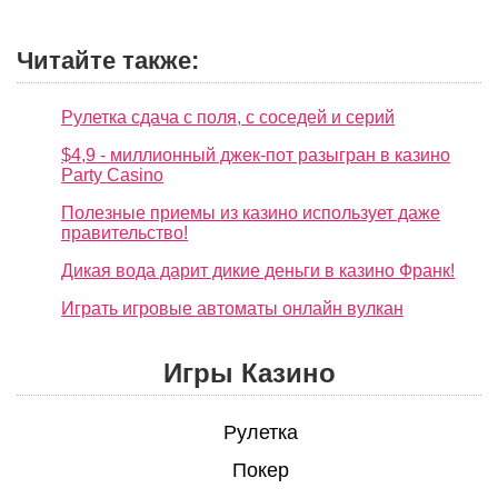
Читайте также:
Рулетка сдача с поля, с соседей и серий
$4,9 - миллионный джек-пот разыгран в казино
Party Casino
Полезные приемы из казино использует даже
правительство!
Дикая вода дарит дикие деньги в казино Франк!
Играть игровые автоматы онлайн вулкан
Игры Казино
Рулетка
Покер