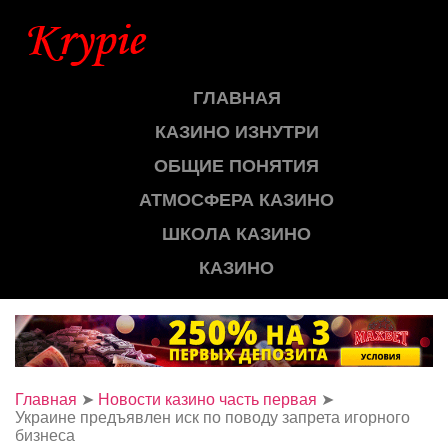
ГЛАВНАЯ
КАЗИНО ИЗНУТРИ
ОБЩИЕ ПОНЯТИЯ
АТМОСФЕРА КАЗИНО
ШКОЛА КАЗИНО
КАЗИНО
Главная
➤
Новости казино часть первая
➤
Украине предъявлен иск по поводу запрета игорного
бизнеса