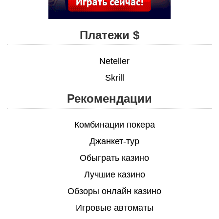
Платежи $
Neteller
Skrill
Рекомендации
Комбинации покера
Джанкет-тур
Обыграть казино
Лучшие казино
Обзоры онлайн казино
Игровые автоматы