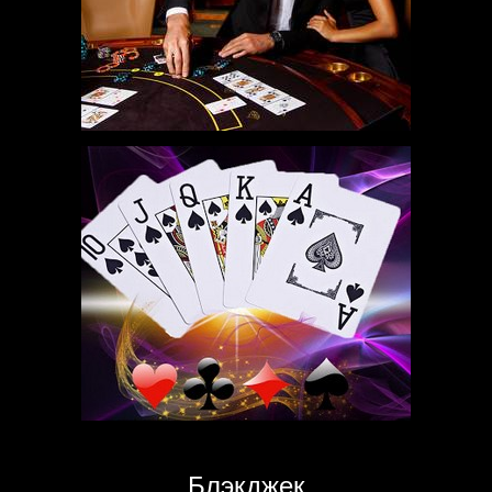
Блэкджек