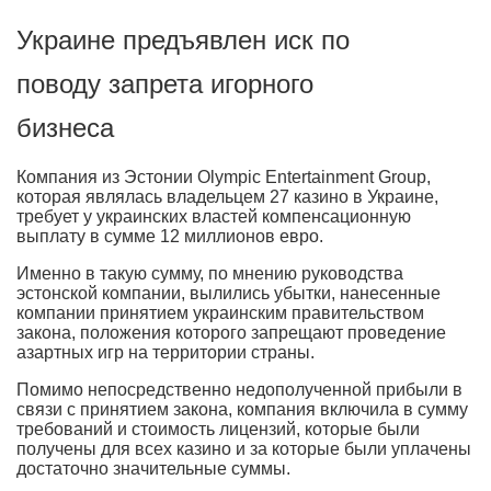
Украине предъявлен иск по
поводу запрета игорного
бизнеса
Компания из Эстонии Olympic Entertainment Group,
которая являлась владельцем 27 казино в Украине,
требует у украинских властей компенсационную
выплату в сумме 12 миллионов евро.
Именно в такую сумму, по мнению руководства
эстонской компании, вылились убытки, нанесенные
компании принятием украинским правительством
закона, положения которого запрещают проведение
азартных игр на территории страны.
Помимо непосредственно недополученной прибыли в
связи с принятием закона, компания включила в сумму
требований и стоимость лицензий, которые были
получены для всех казино и за которые были уплачены
достаточно значительные суммы.