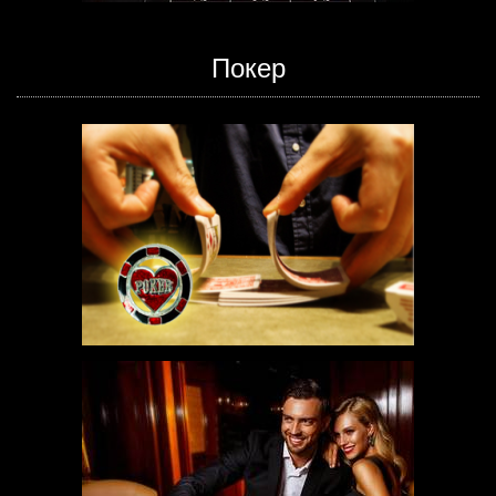
Покер