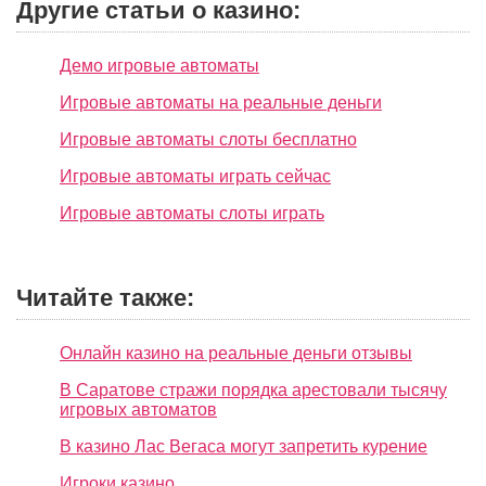
Другие статьи о казино:
Демо игровые автоматы
Игровые автоматы на реальные деньги
Игровые автоматы слоты бесплатно
Игровые автоматы играть сейчас
Игровые автоматы слоты играть
Читайте также:
Онлайн казино на реальные деньги отзывы
В Саратове стражи порядка арестовали тысячу
игровых автоматов
В казино Лас Вегаса могут запретить курение
Игроки казино