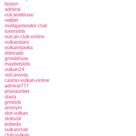
faraon
admiral
vulcandeluxe
netbet
multigaminator-club
luxorslots
vulcan-club-online
vulkanstars
vulkanstavka
eldorado
gmsdeluxe
maxbetslots
vulkan24
volcanovip
casino-vulkan-online
admiral777
pharaonbet
slava
gmslots
anonym
slot-vulkan
slotozal
pobeda
vulkanclub
club-vulkan