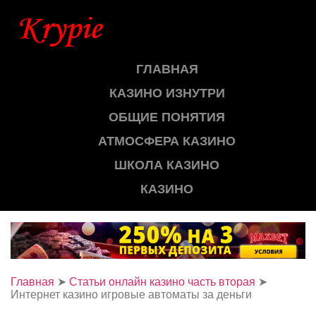
ГЛАВНАЯ
КАЗИНО ИЗНУТРИ
ОБЩИЕ ПОНЯТИЯ
АТМОСФЕРА КАЗИНО
ШКОЛА КАЗИНО
КАЗИНО
Главная
➤
Статьи онлайн казино часть вторая
➤
Интернет казино игровые автоматы за деньги