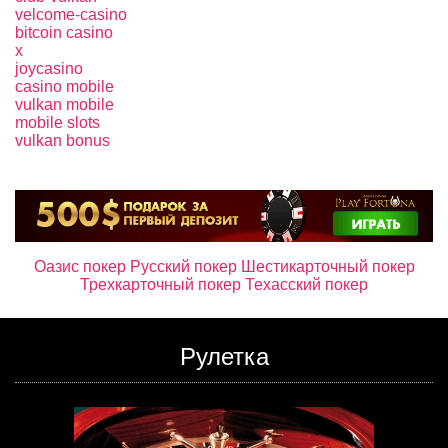
velcome-casino
bitcoin casino
x
joycasino
casino mobile
vulkan mobile
mobile slots
vulkan bonus
Оазис покер
Русский покер
Шестикарточный покер
Трехкарточный покер
Техасский покер
Рулетка