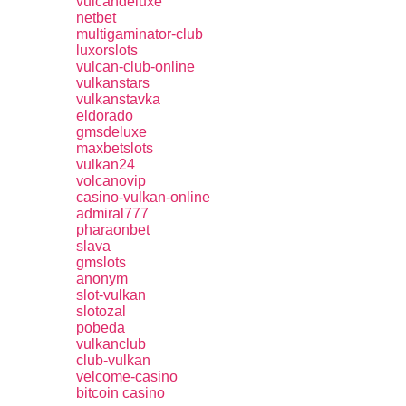
vulcandeluxe
netbet
multigaminator-club
luxorslots
vulcan-club-online
vulkanstars
vulkanstavka
eldorado
gmsdeluxe
maxbetslots
vulkan24
volcanovip
casino-vulkan-online
admiral777
pharaonbet
slava
gmslots
anonym
slot-vulkan
slotozal
pobeda
vulkanclub
club-vulkan
velcome-casino
bitcoin casino