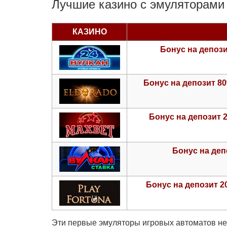
Лучшие казино с эмуляторами
КАЗИНО
Бонус на депози
Бонус на депозит 80
Бонус на депозит 
Бонус на деп
Бонус на депозит 2
Эти первые эмуляторы игровых автоматов не