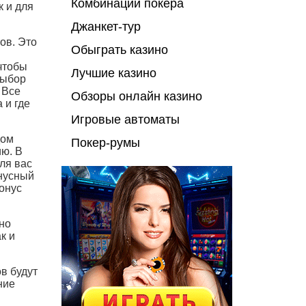
Комбинации покера
к и для
Джанкет-тур
ов. Это
Обыграть казино
чтобы
Лучшие казино
выбор
 Все
Обзоры онлайн казино
 и где
Игровые автоматы
дом
Покер-румы
ию. В
ля вас
онусный
онус
 но
к и
в будут
ние