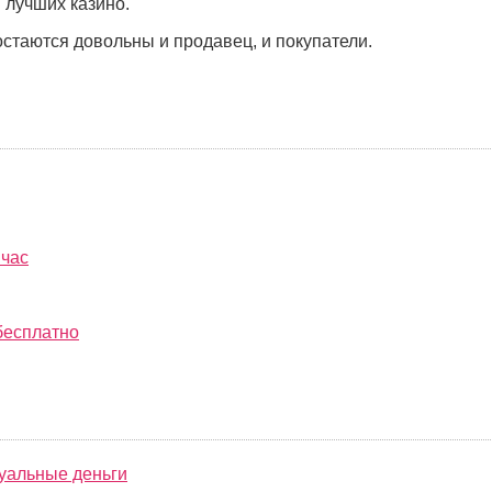
 лучших казино.
остаются довольны и продавец, и покупатели.
йчас
бесплатно
туальные деньги