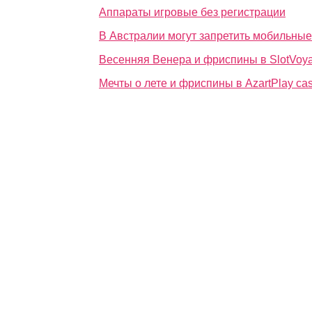
Аппараты игровые без регистрации
В Австралии могут запретить мобильны
Весенняя Венера и фриспины в SlotVoya
Мечты о лете и фриспины в AzartPlay cas