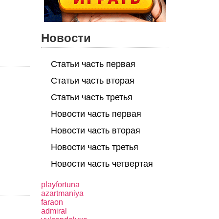
Новости
Статьи часть первая
Статьи часть вторая
Статьи часть третья
Новости часть первая
Новости часть вторая
Новости часть третья
Новости часть четвертая
playfortuna
azartmaniya
faraon
admiral