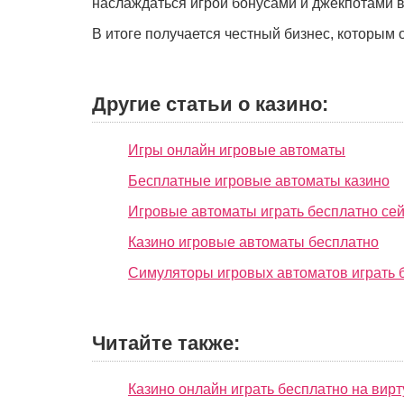
наслаждаться игрой бонусами и джекпотами в
В итоге получается честный бизнес, которым 
Другие статьи о казино:
Игры онлайн игровые автоматы
Бесплатные игровые автоматы казино
Игровые автоматы играть бесплатно се
Казино игровые автоматы бесплатно
Симуляторы игровых автоматов играть 
Читайте также:
Казино онлайн играть бесплатно на вир