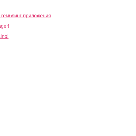
е гемблинг-приложения
ger!
ino!