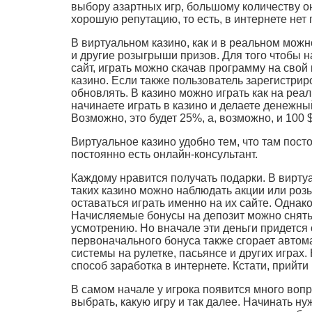
выбору азартных игр, большому количеству о
хорошую репутацию, то есть, в интернете нет 
В виртуальном казино, как и в реальном мож
и другие розыгрыши призов. Для того чтобы н
сайт, играть можно скачав программу на свой
казино. Если также пользователь зарегистрир
обновлять. В казино можно играть как на реал
начинаете играть в казино и делаете денежный
Возможно, это будет 25%, а, возможно, и 100 $
Виртуальное казино удобно тем, что там посто
постоянно есть онлайн-консультант.
Каждому нравится получать подарки. В вирту
таких казино можно наблюдать акции или розы
оставаться играть именно на их сайте. Одна
Начисляемые бонусы на депозит можно снять,
усмотрению. Но вначале эти деньги придется о
первоначального бонуса также сгорает авто
системы на рулетке, пасьянсе и других играх
способ заработка в интернете. Кстати, прийт
В самом начале у игрока появится много вопро
выбрать, какую игру и так далее. Начинать н