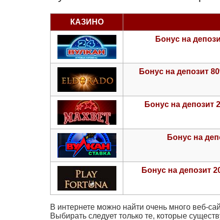
КАЗИНО
Бонус на депози
Бонус на депозит 80
Бонус на депозит 
Бонус на деп
Бонус на депозит 2
В интернете можно найти очень много веб-сай
Выбирать следует только те, которые сущест