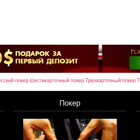
сский покер
Шестикарточный покер
Трехкарточный покер
Т
Покер