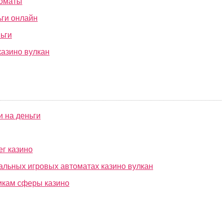
томаты
ьги онлайн
ьги
казино вулкан
и на деньги
ег казино
еальных игровых автоматах казино вулкан
икам сферы казино