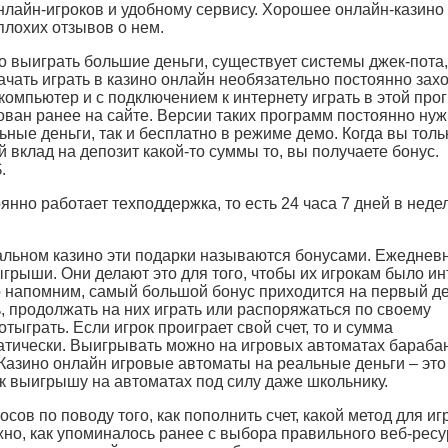
нлайн-игроков и удобному сервису. Хорошее онлайн-казино
плохих отзывов о нем.
но выиграть большие деньги, существует системы джек-пота
ачать играть в казино онлайн необязательно постоянно зах
 компьютер и с подключением к интернету играть в этой про
ован ранее на сайте. Версии таких программ постоянно ну
ьные деньги, так и бесплатно в режиме демо. Когда вы толь
 вклад на депозит какой-то суммы то, вы получаете бонус.
.
янно работает техподдержка, то есть 24 часа 7 дней в неде
альном казино эти подарки называются бонусами. Ежеднев
грыши. Они делают это для того, чтобы их игрокам было и
ко напомним, самый большой бонус приходится на первый де
 продолжать на них играть или распоряжаться по своему
тыграть. Если игрок проиграет свой счет, то и сумма
матически. Выигрывать можно на игровых автоматах бараба
. Казино онлайн игровые автоматы на реальные деньги – это
и к выигрышу на автоматах под силу даже школьнику.
сов по поводу того, как пополнить счет, какой метод для иг
ужно, как упоминалось ранее с выбора правильного веб-ресу