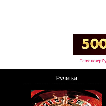
Оазис покер
Ру
Рулетка