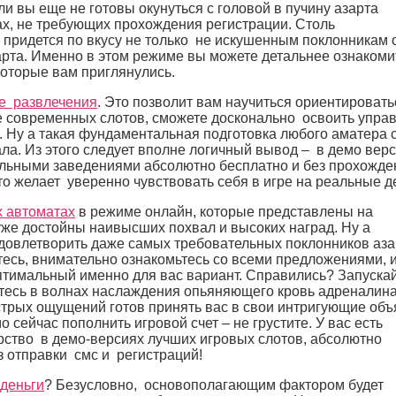
ли вы еще не готовы окунуться с головой в пучину азарта
ах, не требующих прохождения регистрации. Столь
придется по вкусу не только не искушенным поклонникам 
арта. Именно в этом режиме вы можете детальнее ознакоми
оторые вам приглянулись.
е развлечения
. Это позволит вам научиться ориентировать
 современных слотов, сможете досконально освоить упра
 Ну а такая фундаментальная подготовка любого аматера 
ла. Из этого следует вполне логичный вывод – в демо вер
льными заведениями абсолютно бесплатно и без прохожде
то желает уверенно чувствовать себя в игре на реальные д
х автоматах
в режиме онлайн, которые представлены на
же достойны наивысших похвал и высоких наград. Ну а
довлетворить даже самых требовательных поклонников аза
есь, внимательно ознакомьтесь со всеми предложениями, 
тимальный именно для вас вариант. Справились? Запуска
тесь в волнах наслаждения опьяняющего кровь адреналина
трых ощущений готов принять вас в свои интригующие объ
 сейчас пополнить игровой счет – не грустите. У вас есть
рство в демо-версиях лучших игровых слотов, абсолютно
 отправки смс и регистраций!
 деньги
? Безусловно, основополагающим фактором будет