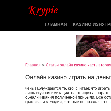
ГЛАВНАЯ
КАЗИНО ИЗНУТР
Главная
➤
Статьи онлайн казино часть втора
Онлайн казино играть на день
чень заблуждаются те, кто считает, что играт
лишь скучная имитация настоящих аппаратов
обналичивания полученной прибыли. Все ост
графика, и мелодии, которые не позволяют о