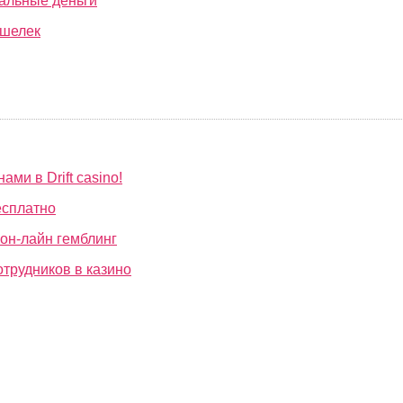
еальные деньги
ошелек
ми в Drift casino!
есплатно
он-лайн гемблинг
отрудников в казино