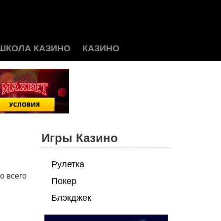
ШКОЛА КАЗИНО
КАЗИНО
Игры Казино
Рулетка
то всего
Покер
Блэкджек