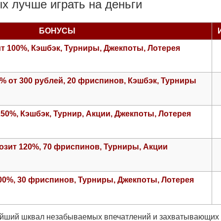
ых лучше играть на деньги
БОНУСЫ
т 100%, Кэшбэк, Турниры, Джекпоты, Лотерея
% от 300 рублей, 20 фриспинов, Кэшбэк, Турниры
250%, Кэшбэк, Турнир, Акции, Джекпоты, Лотерея
озит 120%, 70 фриспинов, Турниры, Акции
00%, 30 фриспинов, Турниры, Джекпоты, Лотерея
нейший шквал незабываемых впечатлений и захватывающих 