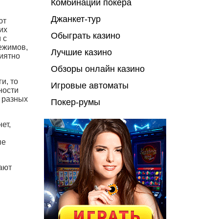
Комбинации покера
Джанкет-тур
ют
их
Обыграть казино
 с
режимов,
Лучшие казино
риятно
Обзоры онлайн казино
и, то
Игровые автоматы
ности
х разных
Покер-румы
ет,
ые
ают