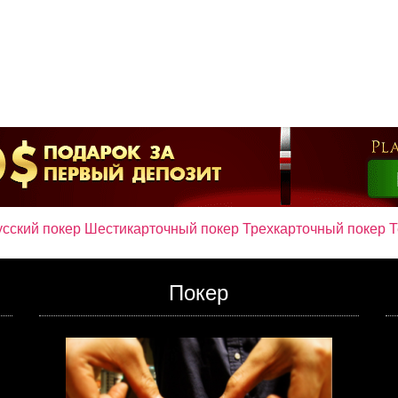
сский покер
Шестикарточный покер
Трехкарточный покер
Т
Покер