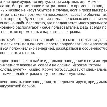
енили преимущество виртуальных азартных игр. Можно
атно, без регистрации и затрат лишнего времени на ввод
ых казино не несут убытков в случае, если игроки выбира
играть так на протяжении нескольких часов. Но обычно так
о, которое требует вложения только реальных денег, причем
томаты онлайн бесплатно, где предлагается много разных 
мгновенно располагают к себе пользователей. Ведь всегда п
 но в тоже время есть и варианты выигрыша.
вом клубе использовать онлайн слоты можно только за деньг
. А если есть возможность просто попробовать свои возмож
иться положительной энергией, разобраться в особенностя
енно в этом казино.
пространены, что найти идеальное заведение в сети интерн
онкретного человека, совсем не сложно. Игрокам готовы
лоты, рулетки, казино. Кроме того, существуют специальн
тными онлайн играми могут не только мужчины.
енствовать свои заведения, экспериментируют, придумыв
онкурентной борьбе.