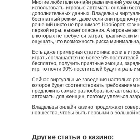
Многие любители онлайн развлечений уже оц
использовать игровые автоматы онлайн беспл
дополнительных данных. Владельцы виртуальн
бесплатный режим, даже если они предпочтут 
решений никто не принимает. Наоборот, казин
первой игры, вывает опасения. А игровые ав
в которых не требуется затрат, практически 
ощущать, что возможность риска минимальна,
Есть даже примерная статистика: если в игро
играть соглашается не более 5% посетителей
бесплатно, получить приятные эмоции, заряд
игр, то почти 90% посетителей будут играть им
Сейчас виртуальные заведения настолько рас
которое будет соответствовать требованиям к
предложить самые разнообразные автоматы, с
автоматы для женщин, поэтому увлечься азар
Владельцы онлайн казино продолжают соверш
новшества, чтобы быть первыми в большой к
Другие статьи о казино: