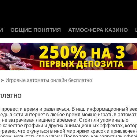
И
ОБЩИЕ ПОНЯТИЯ
АТМОСФЕРА КАЗИНО
➤
Игровые автоматы онлайн бесплатно
платно
б провести время и развлечься. В наш информационный ве
едь в сети интернет в любое время можно играть в автомат
и не затрачивая лишнего времени. Стоит ли упоминать о
 качестве графики и других анимационных эффектах, кото
 равно, что окунуться в иной мир ярких красок и приключен
лем, испытать свою удачу. После того, как запретили офла