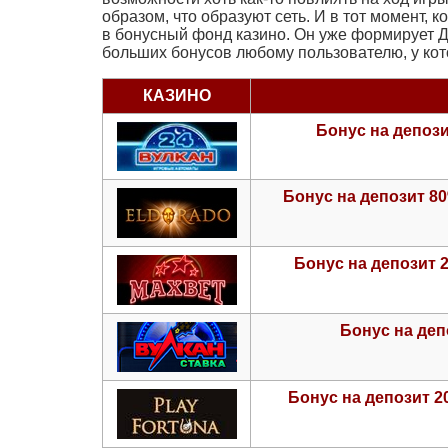
образом, что образуют сеть. И в тот момент, к
в бонусный фонд казино. Он уже формирует Д
больших бонусов любому пользователю, у ко
КАЗИНО
Бонус на депози
Бонус на депозит 80
Бонус на депозит 
Бонус на деп
Бонус на депозит 2