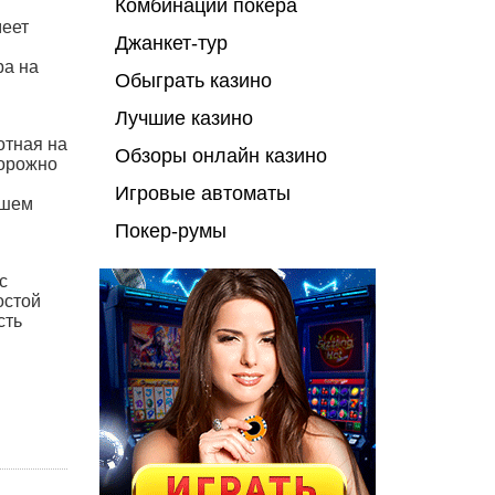
Комбинации покера
меет
Джанкет-тур
ра на
Обыграть казино
Лучшие казино
отная на
Обзоры онлайн казино
торожно
Игровые автоматы
ашем
Покер-румы
с
остой
сть