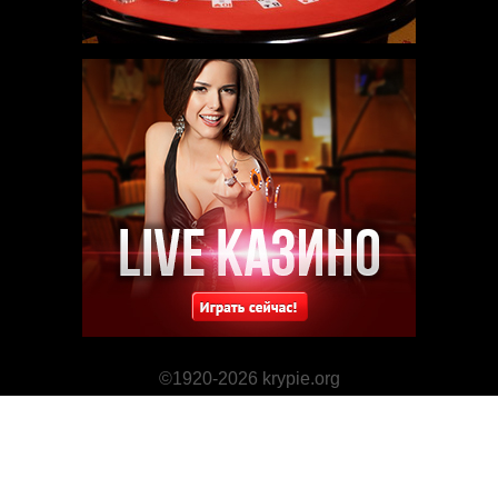
©1920-2026 krypie.org