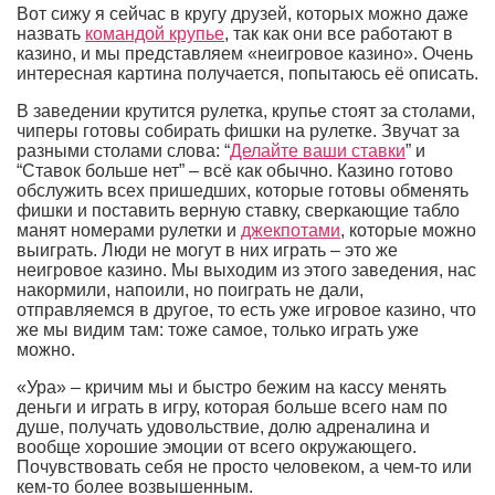
Вот сижу я сейчас в кругу друзей, которых можно даже
назвать
командой крупье
, так как они все работают в
казино, и мы представляем «неигровое казино». Очень
интересная картина получается, попытаюсь её описать.
В заведении крутится рулетка, крупье стоят за столами,
чиперы готовы собирать фишки на рулетке. Звучат за
разными столами слова: “
Делайте ваши ставки
” и
“Ставок больше нет” – всё как обычно. Казино готово
обслужить всех пришедших, которые готовы обменять
фишки и поставить верную ставку, сверкающие табло
манят номерами рулетки и
джекпотами
, которые можно
выиграть. Люди не могут в них играть – это же
неигровое казино. Мы выходим из этого заведения, нас
накормили, напоили, но поиграть не дали,
отправляемся в другое, то есть уже игровое казино, что
же мы видим там: тоже самое, только играть уже
можно.
«Ура» – кричим мы и быстро бежим на кассу менять
деньги и играть в игру, которая больше всего нам по
душе, получать удовольствие, долю адреналина и
вообще хорошие эмоции от всего окружающего.
Почувствовать себя не просто человеком, а чем-то или
кем-то более возвышенным.