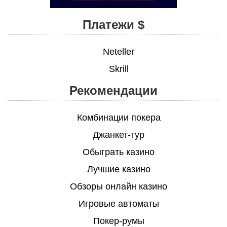
Платежи $
Neteller
Skrill
Рекомендации
Комбинации покера
Джанкет-тур
Обыграть казино
Лучшие казино
Обзоры онлайн казино
Игровые автоматы
Покер-румы