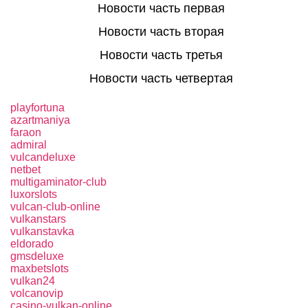
Новости часть первая
Новости часть вторая
Новости часть третья
Новости часть четвертая
playfortuna
azartmaniya
faraon
admiral
vulcandeluxe
netbet
multigaminator-club
luxorslots
vulcan-club-online
vulkanstars
vulkanstavka
eldorado
gmsdeluxe
maxbetslots
vulkan24
volcanovip
casino-vulkan-online