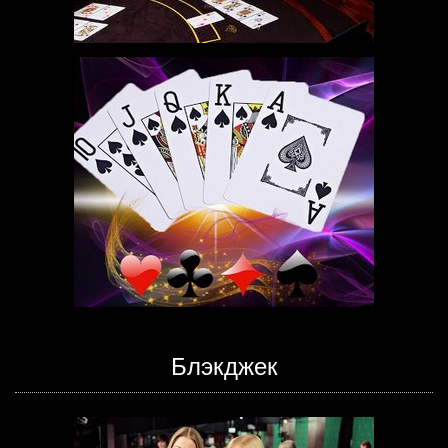
Блэкджек