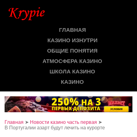
ГЛАВНАЯ
КАЗИНО ИЗНУТРИ
ОБЩИЕ ПОНЯТИЯ
АТМОСФЕРА КАЗИНО
ШКОЛА КАЗИНО
КАЗИНО
Главная
➤
Новости казино часть первая
➤
В Португалии азарт будут лечить на курорте