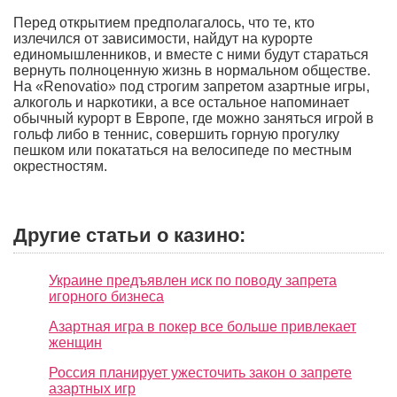
Перед открытием предполагалось, что те, кто
излечился от зависимости, найдут на курорте
единомышленников, и вместе с ними будут стараться
вернуть полноценную жизнь в нормальном обществе.
На «Renovatio» под строгим запретом азартные игры,
алкоголь и наркотики, а все остальное напоминает
обычный курорт в Европе, где можно заняться игрой в
гольф либо в теннис, совершить горную прогулку
пешком или покататься на велосипеде по местным
окрестностям.
Другие статьи о казино:
Украине предъявлен иск по поводу запрета
игорного бизнеса
Азартная игра в покер все больше привлекает
женщин
Россия планирует ужесточить закон о запрете
азартных игр