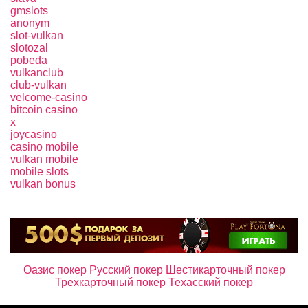
gmslots
anonym
slot-vulkan
slotozal
pobeda
vulkanclub
club-vulkan
velcome-casino
bitcoin casino
x
joycasino
casino mobile
vulkan mobile
mobile slots
vulkan bonus
Оазис покер
Русский покер
Шестикарточный покер
Трехкарточный покер
Техасский покер