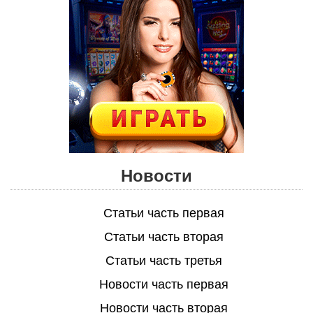
Новости
Статьи часть первая
Статьи часть вторая
Статьи часть третья
Новости часть первая
Новости часть вторая