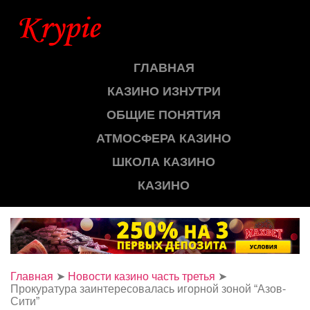
ГЛАВНАЯ
КАЗИНО ИЗНУТРИ
ОБЩИЕ ПОНЯТИЯ
АТМОСФЕРА КАЗИНО
ШКОЛА КАЗИНО
КАЗИНО
Главная
➤
Новости казино часть третья
➤
Прокуратура заинтересовалась игорной зоной “Азов-
Сити”