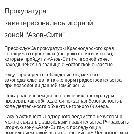
Прокуратура
заинтересовалась игорной
зоной “Азов-Сити”
Пресс-служба прокуратуры Краснодарского края
сообщила о проверках (их сроки не уточняются),
которые пройдут в «Азов-Сити», игорной зоне,
находящейся на границе с Ростовской областью.
Будут проверены соблюдение бюджетного
законодательства, а также норм градостроительства
при возведении данной гембл-зоны.
Пожарная инспекция по поручению прокуратуры
проверит, как соблюдается пожарная безопасность в
ходе деятельности объектов игорного бизнеса.
Такую активность надзорного ведомства безусловно
можно связать с замыслами правительства РФ закрыть
игорную зону «Азов-Сити», с последующим
возведением такой зоны на российском Черноморском