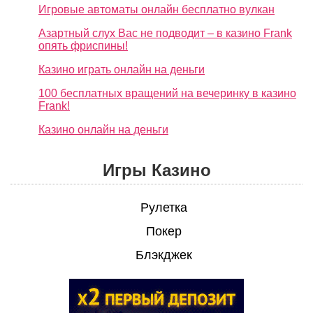
Игровые автоматы онлайн бесплатно вулкан
Азартный слух Вас не подводит – в казино Frank
опять фриспины!
Казино играть онлайн на деньги
100 бесплатных вращений на вечеринку в казино
Frank!
Казино онлайн на деньги
Игры Казино
Рулетка
Покер
Блэкджек