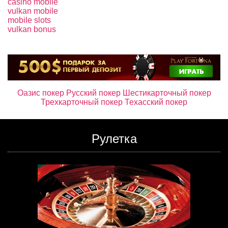
casino mobile
vulkan mobile
mobile slots
vulkan bonus
Оазис покер
Русский покер
Шестикарточный покер
Трехкарточный покер
Техасский покер
Рулетка