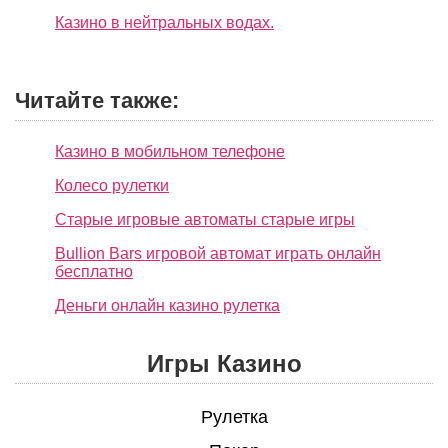
Казино в нейтральных водах.
Читайте также:
Казино в мобильном телефоне
Колесо рулетки
Старые игровые автоматы старые игры
Bullion Bars игровой автомат играть онлайн
бесплатно
Деньги онлайн казино рулетка
Игры Казино
Рулетка